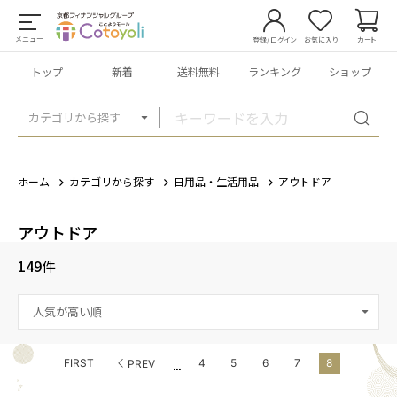
メニュー
登録/ログイン
お気に入り
カート
トップ
新着
送料無料
ランキング
ショップ
カテゴリから探す
ホーム
カテゴリから探す
日用品・生活用品
アウトドア
アウトドア
149
件
...
FIRST
4
5
6
7
8
PREV