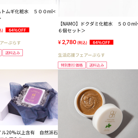
ハトムギ化粧水 ５００ml<
＞
【NAMO】ドクダミ化粧水 ５００ml
64%OFF
６個セット＞
込)
2,780
64%OFF
アーぷらす
(税込)
送料込み
生活応援フェアーぷらす
特別割引価格
送料込み
イル20%以上含有 自然派石