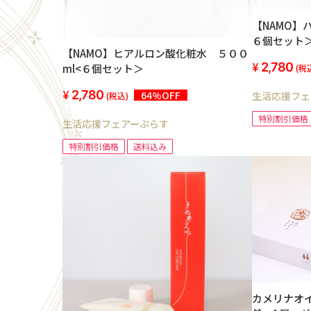
【NAMO】
６個セット
【NAMO】ヒアルロン酸化粧水 ５００
2,780
ml<６個セット＞
(税
2,780
64%OFF
生活応援フェ
(税込)
特別割引価格
生活応援フェアーぷらす
特別割引価格
送料込み
カメリナオ