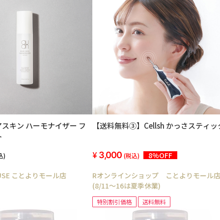
アスキン ハーモナイザー フ
【送料無料③】Cellsh かっさスティッ
ト
3,000
8%OFF
込)
(税込)
OUSE ことよりモール店
Rオンラインショップ ことよりモール
(8/11～16は夏季休業)
特別割引価格
送料無料