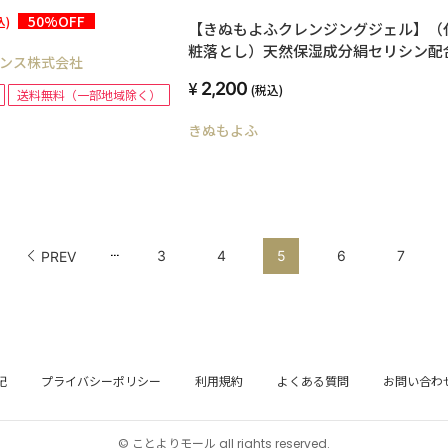
肌に！
50%OFF
込)
【きぬもよふクレンジングジェル】（
粧落とし）天然保湿成分絹セリシン配
ンス株式会社
2,200
(税込)
送料無料（一部地域除く）
きぬもよふ
...
3
4
5
6
7
PREV
記
プライバシーポリシー
利用規約
よくある質問
お問い合わ
© ことよりモール all rights reserved.