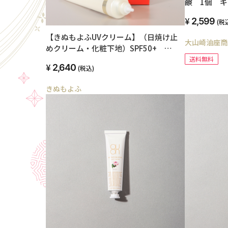
鹸 1個 
2,599
(税
【きぬもよふUVクリーム】（日焼け止
大山崎油座商
めクリーム・化粧下地）SPF50+
PA++++ 天然保湿成分絹セリシン配合
送料無料
2,640
(税込)
きぬもよふ