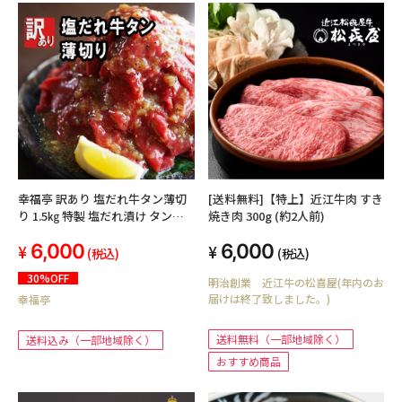
幸福亭 訳あり 塩だれ牛タン薄切
[送料無料]【特上】近江牛肉 すき
り 1.5㎏ 特製 塩だれ漬け タン塩
焼き肉 300g (約2人前)
切り落とし 牛タン 不揃い
6,000
6,000
(250g×6)
(税込)
(税込)
30%OFF
明治創業 近江牛の松喜屋(年内のお
届けは終了致しました。)
幸福亭
送料無料（一部地域除く）
送料込み（一部地域除く）
おすすめ商品