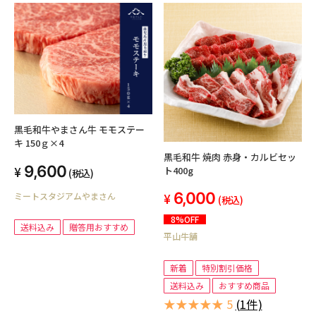
黒毛和牛やまさん牛 モモステー
キ 150ｇ×4
黒毛和牛 焼肉 赤身・カルビセッ
9,600
ト400g
(税込)
6,000
ミートスタジアムやまさん
(税込)
8%OFF
送料込み
贈答用おすすめ
平山牛舗
新着
特別割引価格
送料込み
おすすめ商品
★★★★★ 5
(1件)