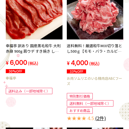
幸福亭 訳あり 国産黒毛和牛 大判
送料無料！厳選和牛MIX切り落と
赤身 900g 肩ウデ すき焼き しゃ
し500ｇ【モモ・バラ・カルビ・
ぶしゃぶ 牛肉 切り落とし 和牛 肉
ロース】冷凍
6,000
4,000
(300g×3)
(税込)
(税込)
30%OFF
33%OFF
幸福亭
お肉ソムリエのいる精肉店ABCフー
ズ
送料込み（一部地域除く）
特別割引価格
送料無料（一部地域除く）
おすすめ商品
★★★★ 4.5
(2件)