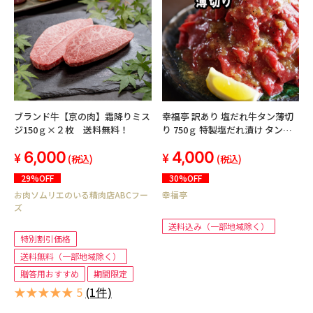
ブランド牛【京の肉】霜降りミス
幸福亭 訳あり 塩だれ牛タン薄切
ジ150ｇ×２枚 送料無料！
り 750ｇ 特製塩だれ漬け タン塩
切り落とし 牛タン 不揃い
6,000
4,000
(250g×3)
(税込)
(税込)
29%OFF
30%OFF
お肉ソムリエのいる精肉店ABCフー
幸福亭
ズ
送料込み（一部地域除く）
特別割引価格
送料無料（一部地域除く）
贈答用おすすめ
期間限定
★★★★★ 5
(1件)