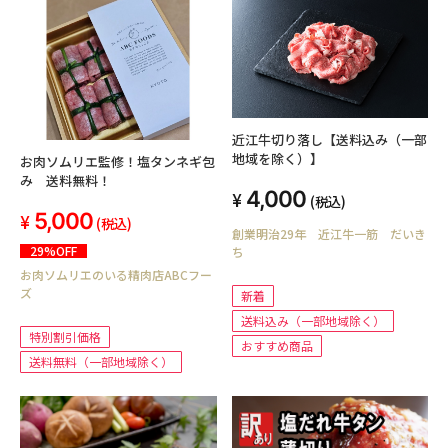
近江牛切り落し【送料込み（一部
地域を除く）】
お肉ソムリエ監修！塩タンネギ包
み 送料無料！
4,000
(税込)
5,000
(税込)
創業明治29年 近江牛一筋 だいき
29%OFF
ち
お肉ソムリエのいる精肉店ABCフー
ズ
新着
送料込み（一部地域除く）
特別割引価格
おすすめ商品
送料無料（一部地域除く）