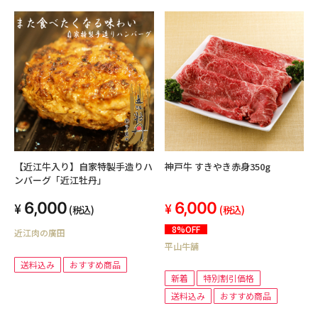
【近江牛入り】自家特製手造りハ
神戸牛 すきやき赤身350g
ンバーグ「近江牡丹」
6,000
6,000
(税込)
(税込)
8%OFF
近江肉の廣田
平山牛舗
送料込み
おすすめ商品
新着
特別割引価格
送料込み
おすすめ商品