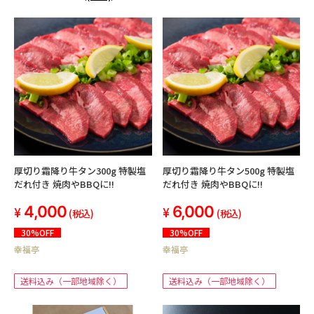
厚切り霜降り牛タン300g 特製塩
厚切り霜降り牛タン500g 特製塩
だれ付き 焼肉やBBQに!!
だれ付き 焼肉やBBQに!!
4,000
6,000
(税込)
(税込)
30%OFF
30%OFF
幸福亭
幸福亭
送料込み（一部地域除く）
送料込み（一部地域除く）