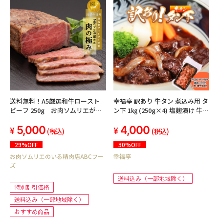
送料無料！A5厳選和牛ロースト
幸福亭 訳あり 牛タン 煮込み用 タ
ビーフ 250g お肉ソムリエが監
ン下 1㎏ (250g×4) 塩麹漬け 牛タ
修した全国人気ランキング１位を
ンシチューや牛タンカレーに！
5,000
4,000
獲得した実績あり！
(税込)
(税込)
29%OFF
30%OFF
お肉ソムリエのいる精肉店ABCフー
幸福亭
ズ
送料込み（一部地域除く）
特別割引価格
送料込み（一部地域除く）
おすすめ商品