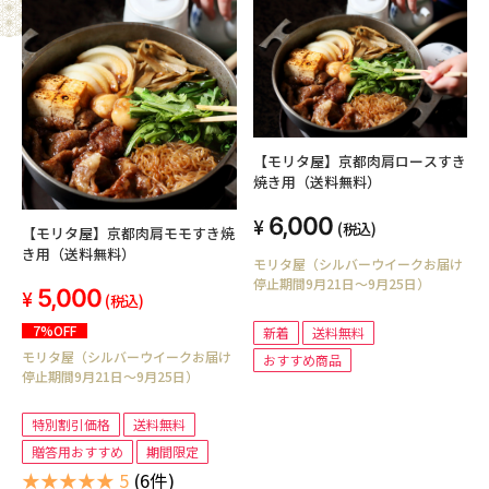
【モリタ屋】京都肉肩ロースすき
焼き用（送料無料）
6,000
(税込)
【モリタ屋】京都肉肩モモすき焼
き用（送料無料）
モリタ屋（シルバーウイークお届け
停止期間9月21日～9月25日）
5,000
(税込)
7%OFF
新着
送料無料
モリタ屋（シルバーウイークお届け
おすすめ商品
停止期間9月21日～9月25日）
特別割引価格
送料無料
贈答用おすすめ
期間限定
★★★★★ 5
(6件)