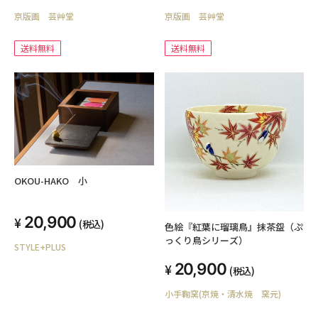
京版画 芸艸堂
京版画 芸艸堂
送料無料
送料無料
OKOU-HAKO 小
20,900
(税込)
色絵『紅葉に瑠璃鳥』抹茶盌（ぷ
っくり鳥シリーズ）
STYLE+PLUS
20,900
(税込)
小手鞠窯(京焼・清水焼 窯元)