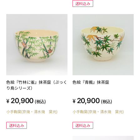
送料込み
色絵『竹林に雀』抹茶盌（ぷっく
色絵『青楓』抹茶盌
り鳥シリーズ）
20,900
20,900
(税込)
(税込)
小手鞠窯(京焼・清水焼 窯元)
小手鞠窯(京焼・清水焼 窯元)
送料込み
送料込み