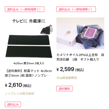
送料込み（一部地域除く）
送料込み（一部地域除く）
カメリナオイル20%以上含有 自
然派石鹸 1個 ギフト箱入り
2,599
(税込)
【送料無料】耐震マット 4x20cm
厚さ5mm 2枚 震度7 ノンブレン
大山崎油座商店
タックゲル 耐震 ジェル 地震 転倒
2,610
防止 対応 マット 対策 グッズ 防
(税込)
送料無料
振マット 防音マット 地震対策グ
ノンブレンの枚方技研
ッズ 耐震グッズ 耐震ジェル テレ
ビ転倒防止 転倒防止 冷蔵庫 テレ
ビ 食器棚 洗濯機
送料込み