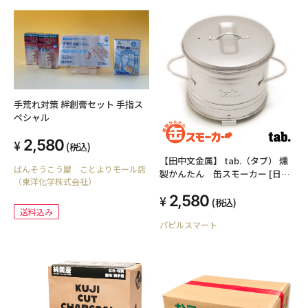
手荒れ対策 絆創膏セット 手指ス
ペシャル
2,580
(税込)
【田中文金属】 tab.（タブ） 燻
ばんそうこう屋 ことよりモール店
製かんたん 缶スモーカー [日本
（東洋化学株式会社）
製]
2,580
(税込)
送料込み
パピルスマート