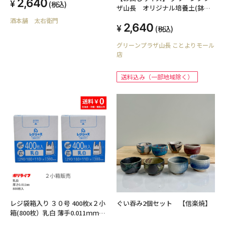
2,640
(税込)
ザ山長 オリジナル培養土(鉢・
プランター用) 5リットル 3袋販
酒本舗 太右衛門
2,640
売 寄せ植え 鉢植え 培養土 用土
(税込)
グリーンプラザ山長 ことよりモール
店
送料込み（一部地域除く）
レジ袋箱入り ３０号 400枚x２小
ぐい吞み2個セット 【信楽焼】
箱(800枚）乳白 薄手0.011ｍｍ厚
RBOX-30-2kb