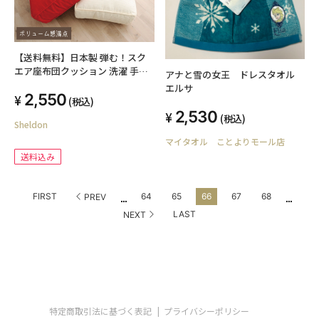
【送料無料】日本製 弾む！スク
エア座布団クッション 洗濯 手洗
アナと雪の女王 ドレスタオル
い ウォッシャブル スクエア 正方
エルサ
2,550
形 リビング座布団 四角 大きい 北
(税込)
欧 座椅子 座イス 背もたれ コンパ
2,530
(税込)
Sheldon
クト かわいい おしゃれ 角型 車
ファブリック 車中泊 高さ調節 高
マイタオル ことよりモール店
さ調整 子供
送料込み
...
...
FIRST
64
65
66
67
68
PREV
LAST
NEXT
特定商取引法に基づく表記
プライバシーポリシー