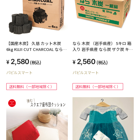
【国産木炭】 久慈 カット木炭
なら 木炭 （岩手県産） 5キロ 箱
6kg KUJI CUT CHARCOAL なら
入り 岩手県産 なら炭 ザク炭 キャ
切炭 木炭 なら切炭 キャンプ バー
ンプ バーベキュー BBQ 消臭 火鉢
2,580
2,560
ベキュー 岩手県産【送料無料
囲炉裏 炭 国産木炭 川遊び ロッジ
(税込)
(税込)
（一部地域除く）】
レジャー 行楽 安全 安心 5kg
パピルスマート
パピルスマート
送料無料（一部地域除く）
送料無料（一部地域除く）