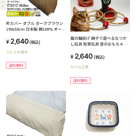
衿カバー ダブル ダークブラウン
190x50cm 日本製 綿100% オール
シーズン 平織りタイプ 簡単装着
猫の輪投げ 親子で遊べるなつか
2,640
高級ブロード 国産生地 洗える ウ
(税込)
し玩具 知育玩具 昔のおもちゃ 輪
ォッシャブル 襟カバー エリカバ
投げ 「送料無料」
ふとんの青木
ー えりカバー ダブルサイズ掛け
2,640
(税込)
布団用 汚れ防止 介護用 ハンドメ
イド オリジナル 丁寧な縫製
送料無料
かつら工房
SWING COLOR ふとんの青木 メ
ール便送料無料
送料無料