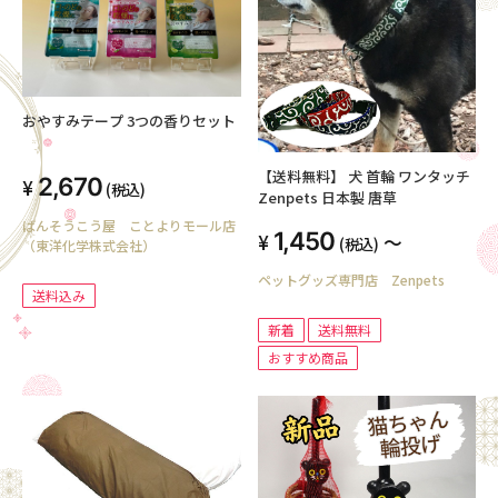
おやすみテープ 3つの香りセット
【送料無料】 犬 首輪 ワンタッチ
2,670
(税込)
Zenpets 日本製 唐草
ばんそうこう屋 ことよりモール店
1,450
～
(税込)
（東洋化学株式会社）
ペットグッズ専門店 Zenpets
送料込み
新着
送料無料
おすすめ商品