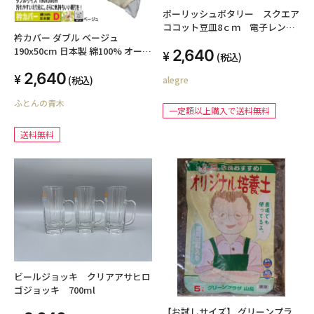
ポーリッシュポタリー スクエア
ココット豆皿8ｃｍ 電子レンジ/
衿カバー ダブル ベージュ
オーブン/食洗器対応
190x50cm 日本製 綿100% オール
2,640
(税込)
シーズン 平織りタイプ 簡単装着
2,640
高級ブロード 国産生地 洗える ウ
(税込)
alegre
ォッシャブル 襟カバー エリカバ
ふとんの青木
ー えりカバー ダブルサイズ掛け
一定額以上購入で送料無料
布団用 汚れ防止 介護用 ハンドメ
イド オリジナル 丁寧な縫製
送料無料
SWING COLOR ふとんの青木 メ
ール便送料無料
ビールジョッキ クリアアサヒロ
ゴジョッキ 700ml
【お試しサイズ】 グリーンプラ