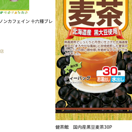
 ノンカフェイン 十六種ブレ
店
健茶館 国内産黒豆麦茶30P