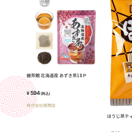
健茶館 北海道産 あずき茶18Ｐ
594
(税込)
株式会社梶商店
ほうじ茶ティ