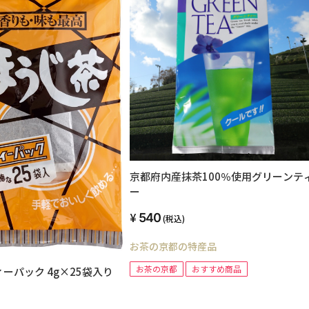
京都府内産抹茶100％使用グリーンテ
ー
540
(税込)
お茶の京都の特産品
お茶の京都
おすすめ商品
ーパック 4g×25袋入り