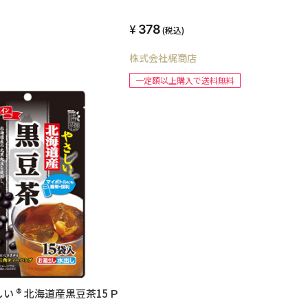
378
(税込)
株式会社梶商店
一定額以上購入で送料無料
い ® 北海道産黒豆茶15Ｐ