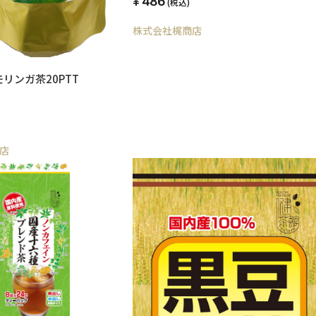
486
(税込)
株式会社梶商店
リンガ茶20PTT
店