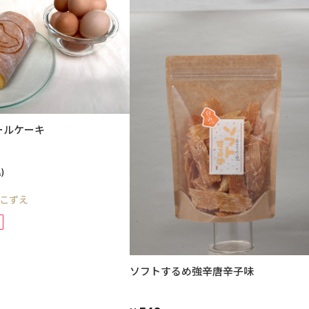
ールケーキ
)
こずえ
ソフトするめ強辛唐辛子味