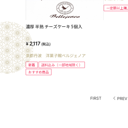
一定額以上購
濃厚 半熟 チーズケーキ 5個入
2,117
(税込)
京都丹波 洋菓子館ベルジェノア
新着
送料込み（一部地域除く）
おすすめ商品
FIRST
PREV