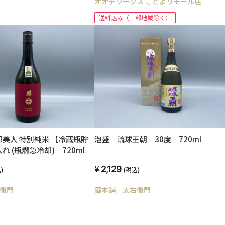
オオチワークス ことよりモール店
送料込み（一部地域除く）
美人 特別純米 【冷蔵瓶貯
泡盛 琉球王朝 30度 720ml
 (瓶燗急冷却) 720ml
2,129
)
(税込)
衛門
酒本舗 太右衛門