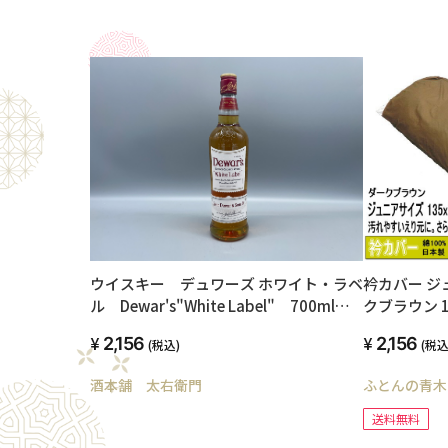
衿カバー ジ
ウイスキー デュワーズ ホワイト・ラベ
クブラウン 1
ル Dewar's"White Label" 700ml
オールシーズ
40度
2,156
2,156
(税込
(税込)
高級ブロード
ャブル 襟カ
ふとんの青木
酒本舗 太右衛門
シングルサイ
護用 ハンド
送料無料
製 SWING