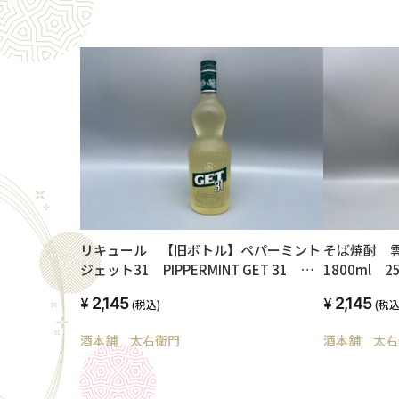
便送料無料
そば焼酎
リキュール 【旧ボトル】ペパーミント
1800ml 2
ジェット31 PIPPERMINT GET 31
700ml 24度
2,145
2,145
(税込
(税込)
酒本舗 太右
酒本舗 太右衛門