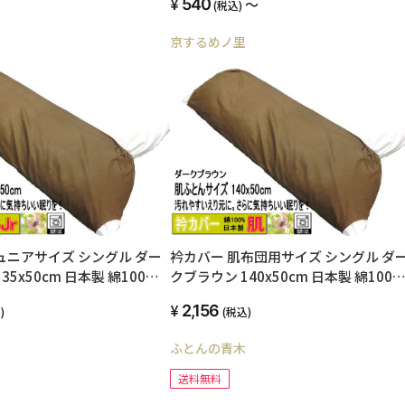
540
～
(税込)
京するめノ里
ュニアサイズ シングル ダー
衿カバー 肌布団用サイズ シングル ダ
35x50cm 日本製 綿100%
クブラウン 140x50cm 日本製 綿100
ン 平織りタイプ 簡単装着
オールシーズン 平織りタイプ 簡単装
2,156
)
(税込)
 国産生地 洗える ウォッシ
高級ブロード 国産生地 洗える ウォッ
バー エリカバー えりカバー
ャブル 襟カバー エリカバー えりカバ
ふとんの青木
ズ掛け布団用 汚れ防止 介
シングルサイズ掛け布団用 汚れ防止 
メイド オリジナル 丁寧な縫
護用 ハンドメイド オリジナル 丁寧な
送料無料
 COLOR ふとんの青木 メール
製 SWING COLOR ふとんの青木 メール