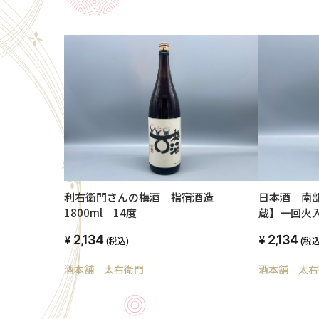
利右衛門さんの梅酒 指宿酒造
日本酒 南部
1800ml 14度
蔵】一回火入れ
2,134
2,134
(税込)
(税込
酒本舗 太右衛門
酒本舗 太右