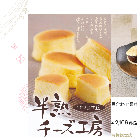
貝合わせ最中
2,106
(税込
京橘総本店