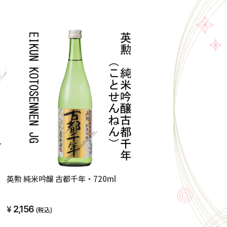
ー
%
着
シ
英勲 純米吟醸 古都千年・720ml
ー
介
2,156
(税込)
縫