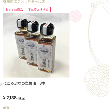
齊藤酒造 ことよりモール店
おすすめ商品
手土産おすすめ
にごろぶなの魚醬油 3本
ト
2,138
(税込)
飯魚