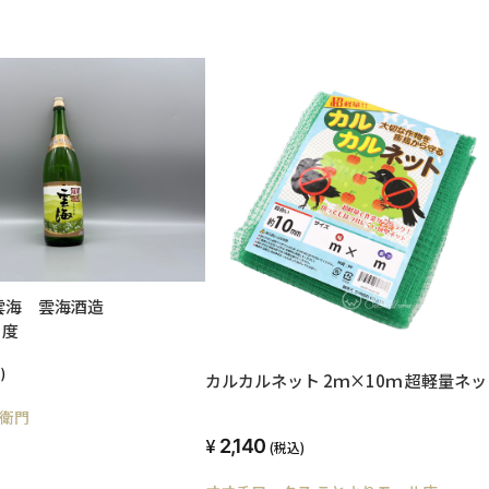
便送料無料
 雲海 雲海酒造
5度
)
カルカルネット 2ｍ×10ｍ 超軽量ネッ
衛門
2,140
(税込)