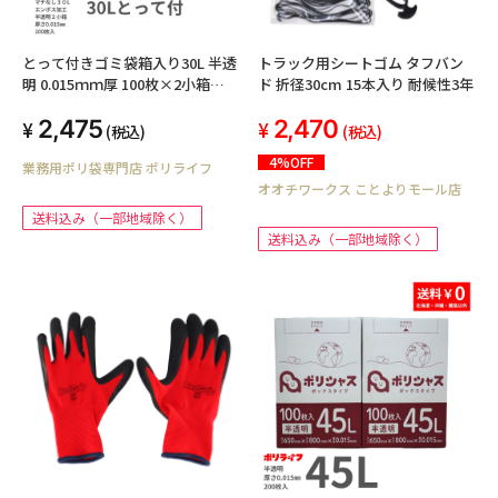
とって付きゴミ袋箱入り30L 半透
トラック用シートゴム タフバン
明 0.015ｍｍ厚 100枚×2小箱
ド 折径30cm 15本入り 耐候性3年
（200枚）TBOX-330-2kb
2,475
2,470
(税込)
(税込)
4%OFF
業務用ポリ袋専門店 ポリライフ
オオチワークス ことよりモール店
送料込み（一部地域除く）
送料込み（一部地域除く）