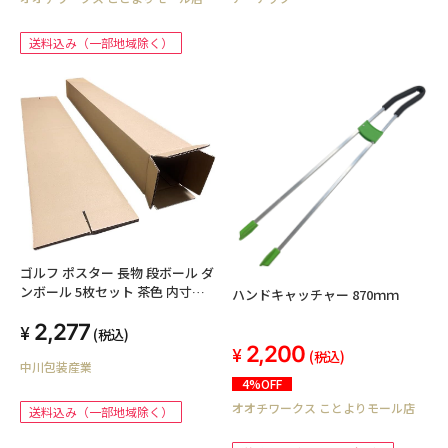
送料込み（一部地域除く）
ゴルフ ポスター 長物 段ボール ダ
ンボール 5枚セット 茶色 内寸約
ハンドキャッチャー 870ｍｍ
125mmx125mmx1210mm 紙の
2,277
厚さ5mm 日本製 ゴルフクラブ
(税込)
ポスター 長物 収納 梱包
2,200
(税込)
中川包装産業
4%OFF
オオチワークス ことよりモール店
送料込み（一部地域除く）