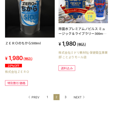
除菌水プレミアムノビルス ミュ
ージック＆ライブラリー300mL 2
本セット
1,980
ＺＥＲＯのちから500ml
(税込)
株式会社ミドリ教材社 保健衛生事業
1,980
部 ことよりモール店
(税込)
10%OFF
送料込み
株式会社ＺＥＲＯ
特別割引価格
1
2
3
PREV
NEXT