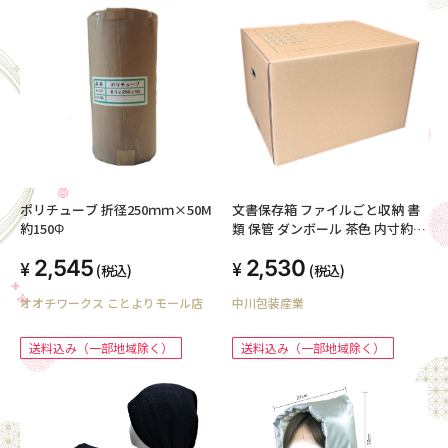
ポリチューブ 折径250ｍｍ×50M
文書保存箱 ファイルごと収納 書
約150Φ
類 保管 ダンボール 茶色 内寸約
410x320x260mm 3枚セット 保存
2,545
2,530
保管 ファイル 段ボール 収納 梱包
(税込)
(税込)
日本製 013-003
オオチワークス ことよりモール店
中川包装産業
送料込み（一部地域除く）
送料込み（一部地域除く）