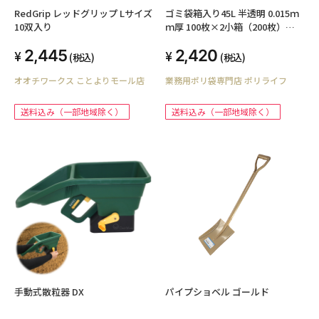
RedGrip レッドグリップ Lサイズ
ゴミ袋箱入り45L 半透明 0.015ｍ
10双入り
ｍ厚 100枚×2小箱（200枚）
BOX-530-2kb
2,445
2,420
(税込)
(税込)
オオチワークス ことよりモール店
業務用ポリ袋専門店 ポリライフ
送料込み（一部地域除く）
送料込み（一部地域除く）
手動式散粒器 DX
パイプショベル ゴールド