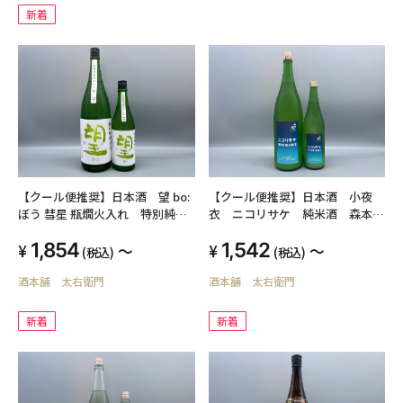
新着
【クール便推奨】日本酒 望 bo:
【クール便推奨】日本酒 小夜
ぼう 彗星 瓶燗火入れ 特別純
衣 ニコリサケ 純米酒 森本酒
米 外池酒造店 1800ml,720ml
造 1800ml,720ml
1,854
1,542
～
～
(税込)
(税込)
酒本舗 太右衛門
酒本舗 太右衛門
新着
新着