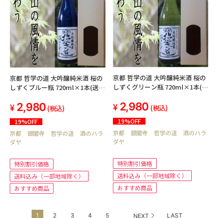
京都 哲学の道 大吟醸純米酒 桜の
京都 哲学の道 大吟醸純米酒 桜の
しずくグリーン瓶 720ml×1本(送
しずくブルー瓶 720ml×1本(送料
料込み 北海道・沖縄を除く)
込み 北海道・沖縄を除く)
2,980
2,980
(税込)
(税込)
19%OFF
19%OFF
京都 銀閣寺 哲学の道 酒のハラ
京都 銀閣寺 哲学の道 酒のハラ
ダヤ
ダヤ
特別割引価格
特別割引価格
送料込み（一部地域除く）
送料込み（一部地域除く）
おすすめ商品
おすすめ商品
...
1
2
3
4
5
LAST
NEXT