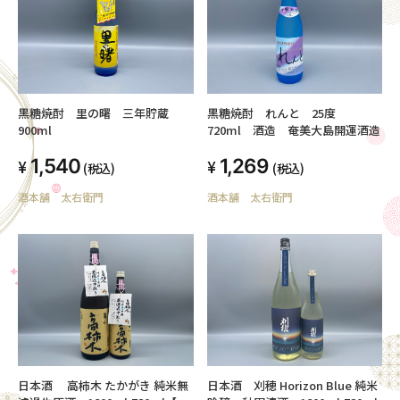
黒糖焼酎 里の曙 三年貯蔵
黒糖焼酎 れんと 25度
900ml
720ml 酒造 奄美大島開運酒造
1,540
1,269
(税込)
(税込)
酒本舗 太右衛門
酒本舗 太右衛門
日本酒 高柿木 たかがき 純米無
日本酒 刈穂 Horizon Blue 純米