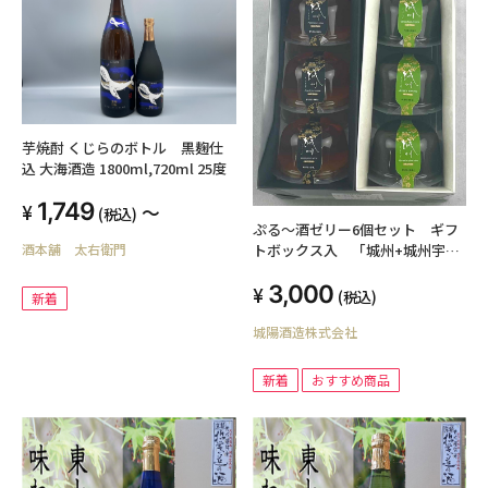
芋焼酎 くじらのボトル 黒麹仕
込 大海酒造 1800ml,720ml 25度
1,749
～
(税込)
ぷる～酒ゼリー6個セット ギフ
トボックス入 「城州+城州宇治
酒本舗 太右衛門
抹茶梅酒」
3,000
(税込)
新着
城陽酒造株式会社
新着
おすすめ商品