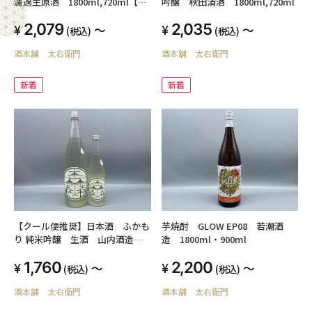
濾過生原酒 1800ml,720ml【芳
吟醸 秋田清酒 1800ml,720ml
水酒造】
2,079
2,035
～
～
(税込)
(税込)
酒本舗 太右衛門
酒本舗 太右衛門
新着
新着
【クール便推奨】日本酒 ふかも
芋焼酎 GLOW EP08 若潮酒
り 純米吟醸 生酒 山内酒造
造 1800ml・900ml
1800ml,720ml
1,760
2,200
～
～
(税込)
(税込)
酒本舗 太右衛門
酒本舗 太右衛門