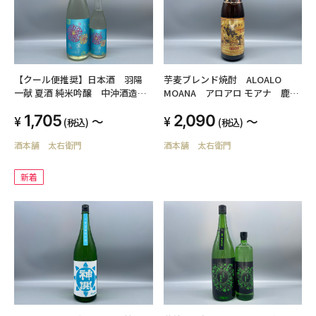
【クール便推奨】日本酒 羽陽
芋麦ブレンド焼酎 ALOALO
一献 夏酒 純米吟醸 中沖酒造
MOANA アロアロ モアナ 鹿児
1800ml,720ml
島酒造 1800ml・720ml 25度
1,705
2,090
～
～
(税込)
(税込)
酒本舗 太右衛門
酒本舗 太右衛門
新着