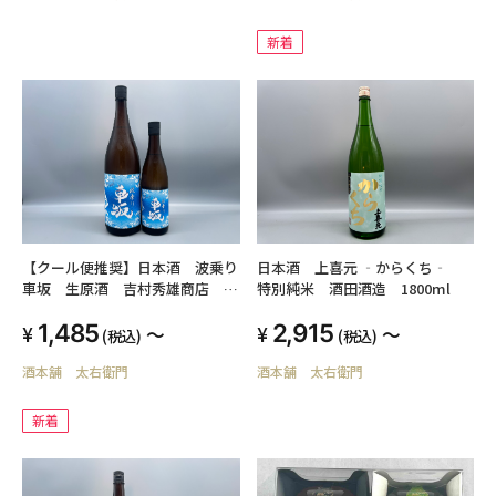
新着
日本酒 上喜元 ‐からくち‐
【クール便推奨】日本酒 波乗り
特別純米 酒田酒造 1800ml
車坂 生原酒 吉村秀雄商店
1800ml720ml 18.5度
2,915
1,485
～
～
(税込)
(税込)
酒本舗 太右衛門
酒本舗 太右衛門
新着