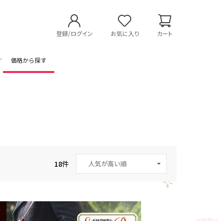
登録/ログイン
お気に入り
カート
す
価格から探す
18
件