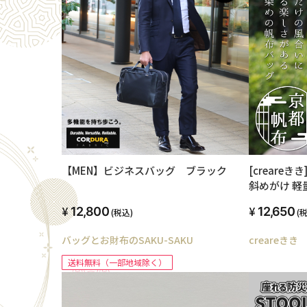
【MEN】ビジネスバッグ ブラック
[creare
斜めがけ 軽
装 柿渋染め
12,800
12,650
(税込)
(
父さん 誕生日 
バッグとお財布のSAKU-SAKU
creareきき
送料無料（一部地域除く）