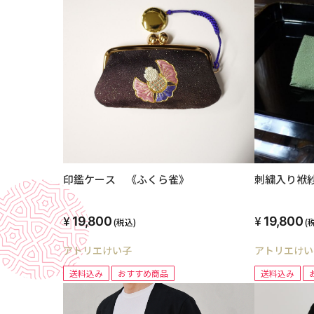
印鑑ケース 《ふくら雀》
刺繍入り袱紗
19,800
19,800
(税込)
(
アトリエけい子
アトリエけい
送料込み
おすすめ商品
送料込み