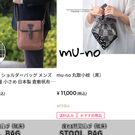
きき] ショルダーバッグ メンズ
mu-no 丸取小紋（黒）
量 小さめ 日本製 倉敷帆布 和
 ミニフラップショルダー お
11,000
税込)
(税込)
プレゼント kiki-26
attiku
送料込み
おすすめ商品