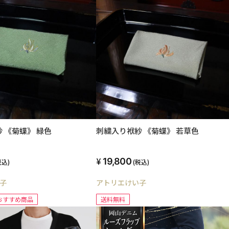
 《菊蝶》 緑色
刺繍入り袱紗 《菊蝶》 若草色
19,800
税込)
(税込)
子
アトリエけい子
おすすめ商品
送料無料