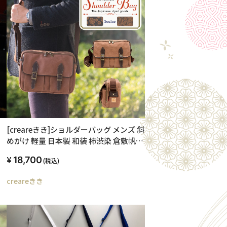
[creareきき]ショルダーバッグ メンズ 斜
めがけ 軽量 日本製 和装 柿渋染 倉敷帆布
多機能ポケットショルダー 豊岡鞄 ポケ
18,700
(税込)
ット多い 父さん 誕生日 プレゼント KS-
315 (青海波)
creareきき