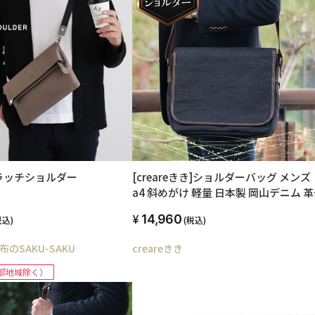
ラッチショルダー
[creareきき]ショルダーバッグ メンズ
a4 斜めがけ 軽量 日本製 岡山デニム 革
ルーズフラップショルダー たっぷり入
14,960
税込)
(税込)
お父さん 誕生日 プレゼント Dom-002
のSAKU-SAKU
creareきき
部地域除く）