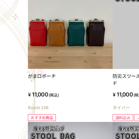
がま口ポーチ
防災スツー
ド
11,000
11,000
(税込)
(税
Room 106
ネイバー
おすすめ商品
送料込み