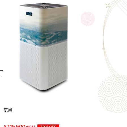
ュー
ャ
京風
115,500
70%OFF
(税込)