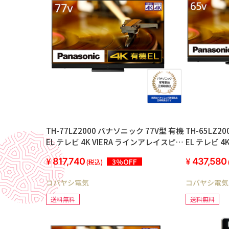
TH-77LZ2000 パナソニック 77V型 有機
TH-65LZ2
EL テレビ 4K VIERA ラインアレイスピー
EL テレビ 
カー搭載 360立体音響サウンドシステム
カー搭載 3
817,740
437,580
3%OFF
(税込)
+ 転倒防止スタンド 2022年モデル
+ 転倒防止
コバヤシ電気
コバヤシ電気
送料無料
送料無料