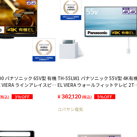
000 パナソニック 65V型 有機
TH-55LW1 パナソニック 55V型 4K有
4K VIERA ラインアレイスピー
EL VIERA ウォールフィットテレビ 2T
60立体音響サウンドシステム
HDD内蔵 2022年モデル
362,120
3%OFF
5%OFF
(税込)
(税込)
スタンド 2022年モデル
コバヤシ電気