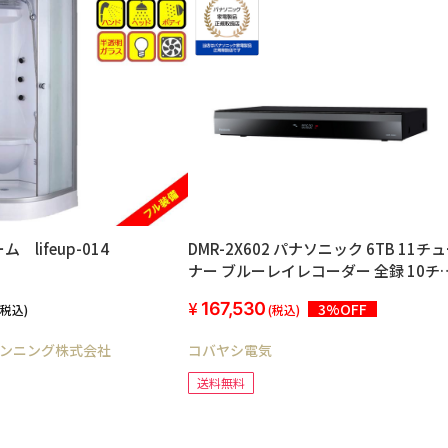
 lifeup-014
DMR-2X602 パナソニック 6TB 11チ
ナー ブルーレイレコーダー 全録 10チ
ンネル同時録画 どこでもディーガ対応
167,530
3%OFF
(税込)
(税込)
全自動DIGA
ンニング株式会社
コバヤシ電気
送料無料