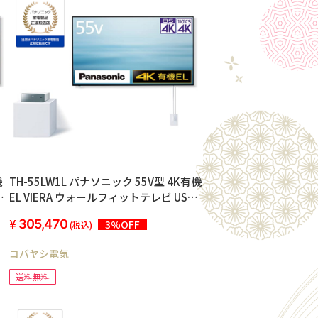
機
TH-55LW1L パナソニック 55V型 4K有機
B
EL VIERA ウォールフィットテレビ USB
ハードディスク録画対応 2022年モデル
305,470
3%OFF
(税込)
コバヤシ電気
送料無料