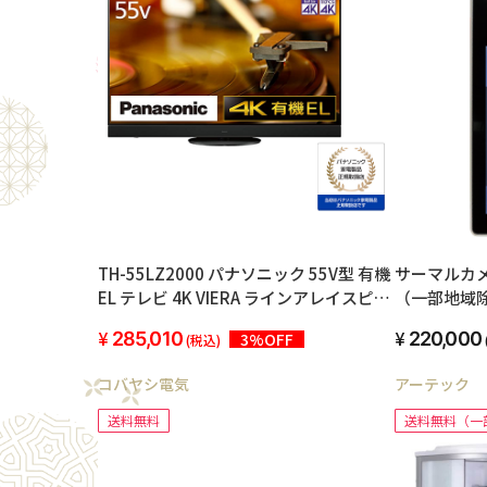
TH-55LZ2000 パナソニック 55V型 有機
サーマルカ
EL テレビ 4K VIERA ラインアレイスピー
（一部地域
カー搭載 360立体音響サウンドシステム
285,010
220,000
3%OFF
(税込)
+ 転倒防止スタンド 2022年モデル
コバヤシ電気
アーテック
送料無料
送料無料（一