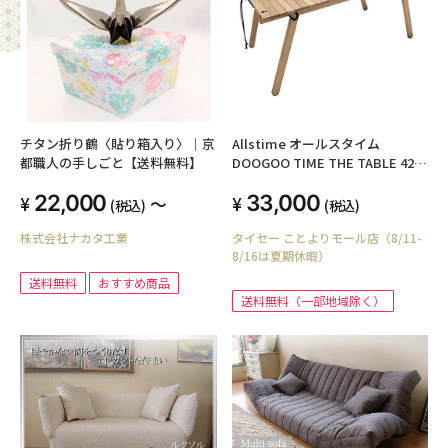
チタン折り鶴〈貼り箱入り〉｜京
Allstime オールスタイム
都職人の手しごと【送料無料】
DOOGOO TIME THE TABLE 420
OAK ドゥーグータイムザテーブ
22,000
33,000
ル420 オーク 2ndロット AT-
～
(税込)
(税込)
0011-52-2nd
株式会社ナカタ工業
タイセー ことよりモール店（8/11-
8/16は夏期休暇）
送料無料
おすすめ商品
送料無料（一部地域除く）