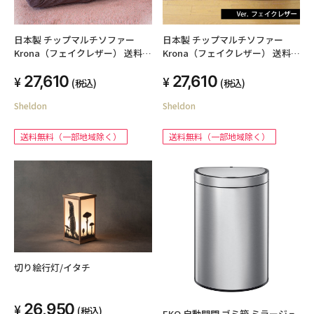
日本製 チップマルチソファー
日本製 チップマルチソファー
Krona（フェイクレザー） 送料無
Krona（フェイクレザー） 送料無
料 ローソファー 2人掛け リクラ
料 ローソファー 2人掛け リクラ
27,610
27,610
イニング こたつ フロアソファー
イニング こたつ フロアソファー
(税込)
(税込)
ソファー リビングソファ ナチュ
ソファー リビングソファ ナチュ
Sheldon
Sheldon
ラル おしゃれ シンプル 合成皮革
ラル おしゃれ シンプル 合成皮革
送料無料（一部地域除く）
送料無料（一部地域除く）
切り絵行灯/イタチ
26,950
(税込)
EKO 自動開閉 ゴミ箱 ミラージュ