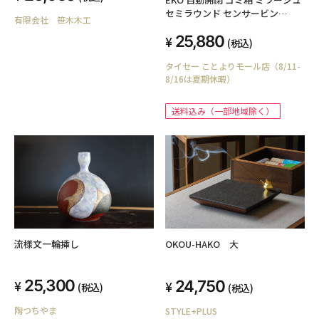
セミラウンド センサービン
有限会社 笹木木工
EK9331RMMT 45L
25,880
(税込)
タイセー ことよりモール店（8/11-
8/16は夏期休暇）
送料込み（一部地域除く）
流様文一輪挿し
OKOU-HAKO 大
25,300
24,750
(税込)
(税込)
陶つちやま
STYLE+PLUS