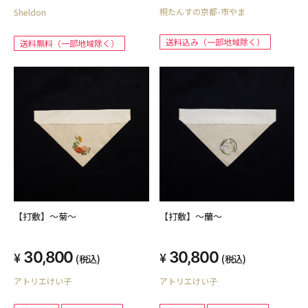
桐たんすの京都-市やま
料無料 桐衣装ケース押入 桐ダン
Sheldon
ンプル ソファーベッド
ス 国産
送料込み（一部地域除く）
送料無料（一部地域除く）
【打敷】～菊～
【打敷】～蘭～
30,800
30,800
(税込)
(税込)
アトリエけい子
アトリエけい子