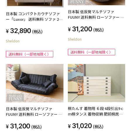
日本製 低反発マルチソファ
日本製 コンパクトカウチソファ
FUUNY 送料無料 ローソファー 2
ー「Luxor」 送料無料 ソファ 2人
人掛け リクライニング フロアソ
掛け 2人掛けソファ 北欧 かわい
31,200
ファー ソファー リビングソファ
(税込)
32,890
い 一人暮らし ラブソファ モダン
(税込)
ナチュラル おしゃれ シンプル ソ
おしゃれ 布地 二人 2P シンプル
Sheldon
ファーベッド ファブリック
Sheldon
ファブリック
送料無料（一部地域除く）
送料無料（一部地域除く）
桐たんす 着物用 ６段 6段引出9ｃ
日本製 低反発マルチソファ
ｍ桐タンス 着物収納 肥前桐民芸
FUUNY 送料無料 ローソファー 2
の桐箪笥専門工場で生産 京都市
人掛け リクライニング フロアソ
31,020
31,200
やまオリジナル和たんすランキン
ファー ソファー リビングソファ
(税込)
(税込)
グ1位桐箪笥ロウ引関東～九州送
合成皮革 ナチュラル おしゃれ シ