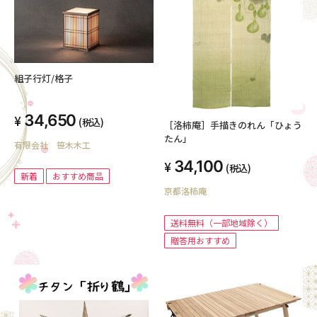
組子行灯/格子
34,650
(税込)
［洛柿庵］手描きのれん「ひょう
たん」
有限会社 笹木木工
34,100
(税込)
新着
おすすめ商品
京都洛柿庵
送料無料（一部地域除く）
贈答用おすすめ