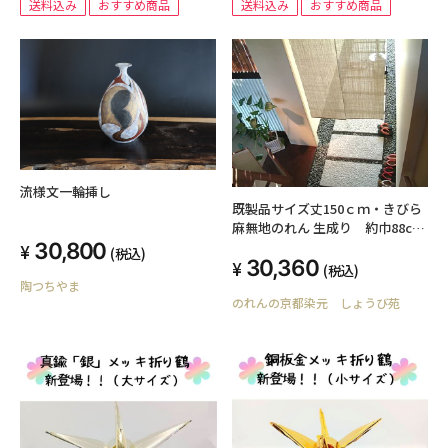
送料込み
おすすめ商品
送料込み
おすすめ商品
流様文一輪挿し
既製品サイズ丈150ｃｍ・きびら
麻無地のれん 生成り 約巾88cm
ｘ丈150cm【のれん(暖簾)】麻無
30,800
(税込)
30,360
地のれん おしゃれ ナチュラル素
(税込)
材 【国産 麻 和風 のれん 暖簾 贈
陶つちやま
のれんの京都染元 しょうび苑
り物 日本製 アジアン お祝い 父の
日のギフト】