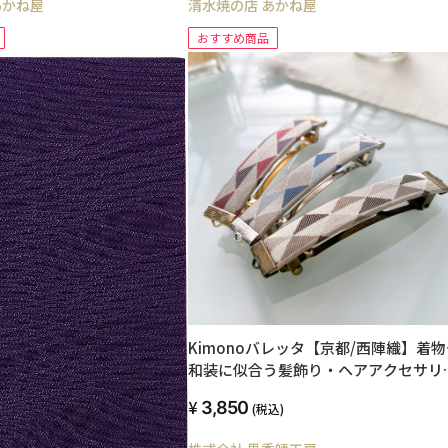
清水焼の店 あかね屋
焼の店 あかね屋
おすすめ商品
Kimonoバレッタ【京都/西陣織】着物
和装に似合う髪飾り・ヘアアクセサリ
［鱗柄］
3,850
(税込)