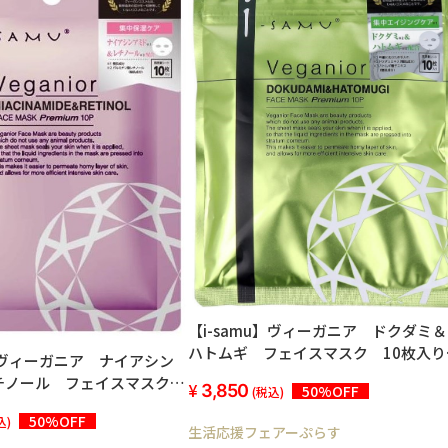
【i-samu】ヴィーガニア ドクダミ＆
ハトムギ フェイスマスク 10枚入り
u】ヴィーガニア ナイアシン
<10個セット＞
チノール フェイスマスク
3,850
50%OFF
(税込)
10個セット＞
50%OFF
込)
生活応援フェアーぷらす