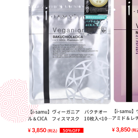
【i-sam
【i-samu】ヴィーガニア バクチオー
アミド＆レ
ル＆CICA フィスマスク 10枚入<10個
10枚入り<
セット＞
3,850
3,850
(税
50%OFF
(税込)