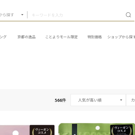
から探す
ング
京都の逸品
ことよりモール限定
特別価格
ショップから探
566
件
カ