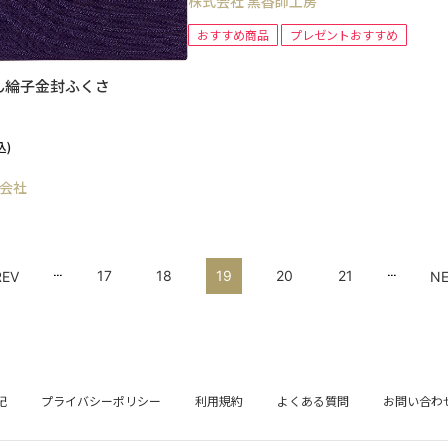
株式会社 黒香師工房
おすすめ商品
プレゼントおすすめ
ん綸子金封ふくさ
込)
会社
...
...
17
18
19
20
21
REV
N
記
プライバシーポリシー
利用規約
よくある質問
お問い合わ