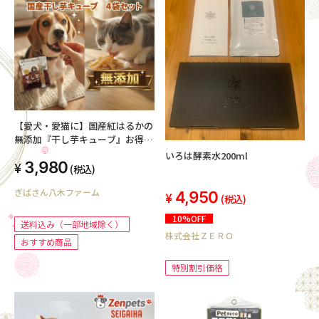
【愛犬・愛猫に】国産紅はるかの
無添加『干し芋キューブ』お得な
120g×4袋セット
いろは酵素水200ml
3,980
(税込)
ぎばさん八木ファーム
4,950
(税込)
10%OFF
送料込み（一部地域除く）
株式会社ＺＥＲＯ
おすすめ商品
特別割引価格