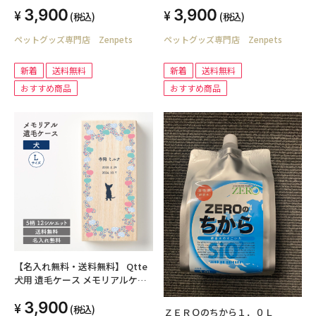
3,900
3,900
(税込)
(税込)
ペットグッズ専門店 Zenpets
ペットグッズ専門店 Zenpets
新着
送料無料
新着
送料無料
おすすめ商品
おすすめ商品
【名入れ無料・送料無料】 Qtte
犬用 遺毛ケース メモリアルケー
ス Lサイズ 桐箱
3,900
(税込)
ＺＥＲＯのちから１．０Ｌ