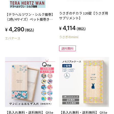
うさぎのチカラ 120錠【うさぎ用
【テラヘルツワン・シルク腹巻】
サプリメント】
（2色/4サイズ）ペット腹巻き
犬腹巻き 猫腹巻き 犬介護グッ
4,114
4,290
(税込)
ズ 冷え症 ヘルニア 腰痛 ズ
(税込)
レない
うさぎのmimi
エバナース
送料無料
【名入れ無料・送料無料】 Qtte
【名入れ無料・送料無料】 Qtte