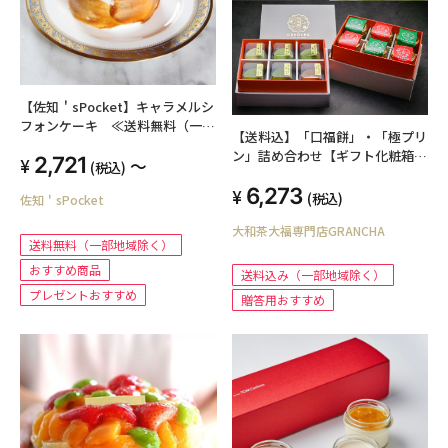
【佐知＇sPocket】キャラメルシ
フォンケーキ ≪送料無料（一部
【送料込】「口福餅」・「極プリ
地域除く）≫
ン」詰め合わせ【ギフト化粧箱
2,721
～
(税込)
（ご贈呈用紙袋付き）】
6,273
(税込)
佐知＇sPocket
大和茶大福専門店GRANCHA
送料無料（一部地域除く）
おすすめ商品
送料込み（一部地域除く）
プレゼントおすすめ
贈答用おすすめ