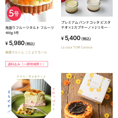
プレミアム パンナコッタ ピスタ
チオ×2 カプチーノ×2 リモーネ
鬼盛りフルーツタルト フルーツ
×2 (全6個入)
400g 5号
5,400
(税込)
5,980
(税込)
La casa TOM Curiosa
厳選マルシェ ことよりモール
送料込み（一部地域除く）