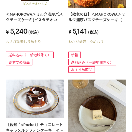
＜MAHOROWA＞ミルク濃厚バス
【敬老の日】＜MAHOROWA＞ミ
クチーズケーキ(ピスタチオいち
ルク濃厚バスクチーズケーキ（プ
ご)
レーン）
5,240
5,141
(税込)
(税込)
わさび葉寿しうめもり
わさび葉寿しうめもり
送料込み（一部地域除く）
新着
おすすめ商品
送料込み（一部地域除く）
おすすめ商品
【佐知＇sPocket】チョコレート
キャラメルシフォンケーキ ≪送