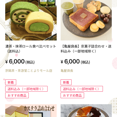
濃茶・抹茶ロール食べ比べセット
【亀屋良長】京菓子詰合わせ・送
（送料込）
料込み（一部地域除く）
6,000
6,000
(税込)
(税込)
京銘茶・茶游堂ことよりモール店
亀屋良長
新着
新着
送料込み（一部地域除く）
送料込み（一部地域除く）
おすすめ商品
おすすめ商品