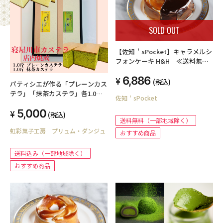
SOLD OUT
【佐知＇sPocket】キャラメルシ
フォンケーキ H&H ≪送料無料
（一部地域除く）≫
6,886
(税込)
パティシエが作る「プレーンカス
テラ」「抹茶カステラ」各1.0
佐知＇sPocket
斤 ２本セット 【送料込み】
5,000
（北海道、沖縄を除く）
(税込)
送料無料（一部地域除く）
虹彩菓子工房 プリュム・ダンジュ
おすすめ商品
送料込み（一部地域除く）
おすすめ商品