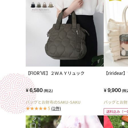
【FIOR'VE】２ＷＡＹリュック
【riride
6,580
9,900
(税込)
(税
バッグとお財布のSAKU-SAKU
バッグとお財布
★★★★★ 5
(1件)
送料込み（一