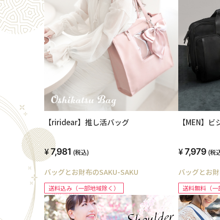
【riridear】推し活バッグ
【MEN】
7,981
7,979
(税込)
(税込
バッグとお財布のSAKU-SAKU
バッグとお財布
送料込み（一部地域除く）
送料無料（一