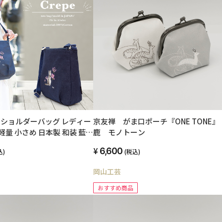
きき]ショルダーバッグ レディー
京友禅 がま口ポーチ『ONE TONE
軽量 小さめ 日本製 和装 藍
鹿 モノトーン
 刺繍 京帆布 クレープ お母さ
6,600
込)
(税込)
ゼント IZ-20Sn (猫)
岡山工芸
おすすめ商品