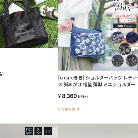
込)
[creareきき] ショルダーバッグ レデ
ス 斜めがけ 軽量 薄型 ミニショルダー 
本製 岡山デニム マーガレット ボディ
8,360
(税込)
バッグ 京都 お母さん 誕生日 プレゼン
DJ-12 (5/variation)
creareきき