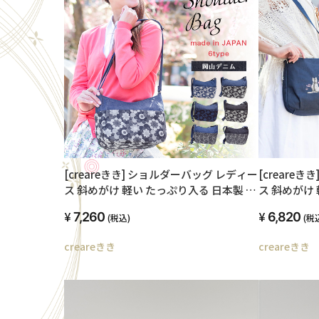
[creareきき] ショルダーバッグ レディー
[creare
ス 斜めがけ 軽い たっぷり入る 日本製 岡
ス 斜めがけ 
山デニム マーガレットショルダー お母
柿渋染め 猫
7,260
6,820
(税込)
(税
さん 誕生日 プレゼント DJ-13m
ん 誕生日 プレ
creareきき
creareきき