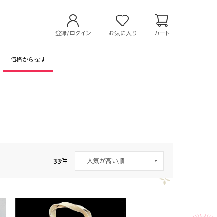
登録/ログイン
お気に入り
カート
す
価格から探す
33
件