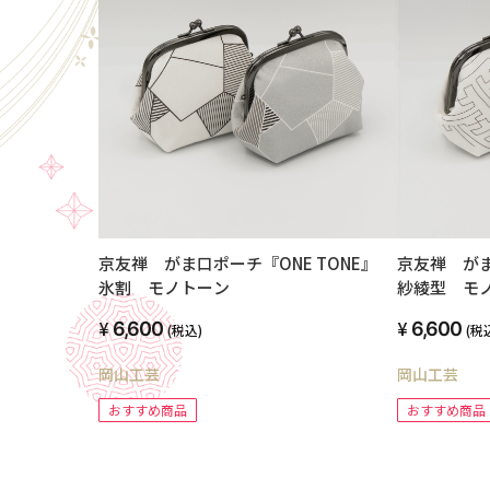
京友禅 がま口ポーチ『ONE TONE』
京友禅 がま
氷割 モノトーン
紗綾型 モ
6,600
6,600
(税込)
(税
岡山工芸
岡山工芸
おすすめ商品
おすすめ商品