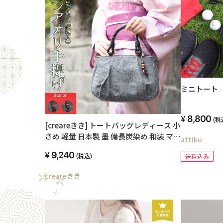
ミニトート
8,800
(税
[creareきき] トートバッグレディース 小
さめ 軽量 日本製 墨 備長炭染め 和装 マロ
attiku
ン お母さん 誕生日 プレゼント AS-11
9,240
(税込)
送料込み
creareきき