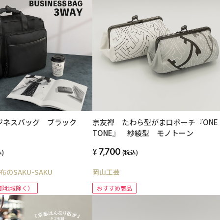
ビジネスバッグ ブラック
京友禅 たわら型がま口ポーチ『ONE
TONE』 紗綾型 モノトーン
7,700
)
(税込)
のSAKU-SAKU
岡山工芸
部地域除く）
おすすめ商品