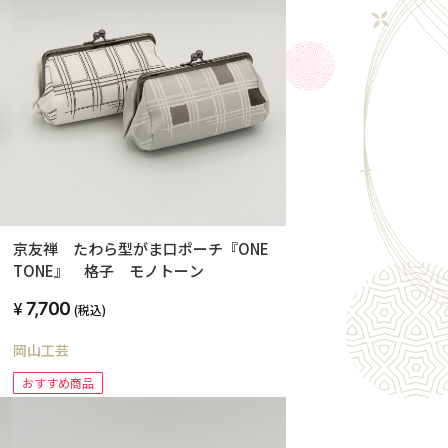
京友禅 たわら型がま口ポーチ『ONE
TONE』 格子 モノトーン
7,700
(税込)
岡山工芸
おすすめ商品