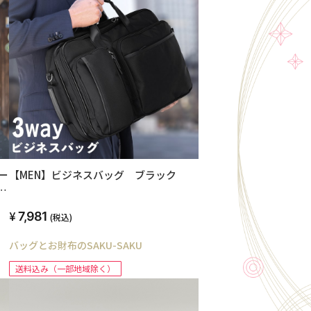
ィー
【MEN】ビジネスバッグ ブラック
日
ー
7,981
(税込)
ト
バッグとお財布のSAKU-SAKU
送料込み（一部地域除く）