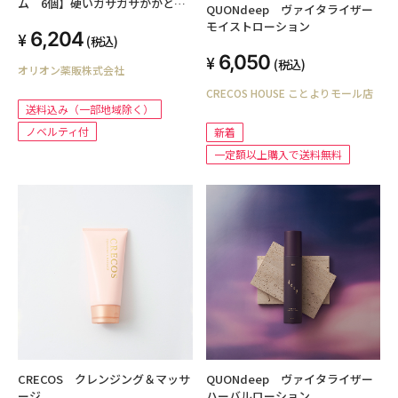
ム 6個】硬いガサガサかかと
QUONdeep ヴァイタライザー
が、柔らかスベスベかかとに！今
モイストローション
6,204
ならトラベルセットプレゼント！
(税込)
6,050
(税込)
オリオン薬販株式会社
CRECOS HOUSE ことよりモール店
送料込み（一部地域除く）
ノベルティ付
新着
一定額以上購入で送料無料
CRECOS クレンジング＆マッサ
QUONdeep ヴァイタライザー
ージ
ハーバルローション