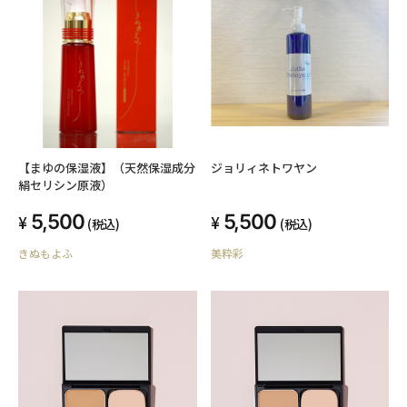
【まゆの保湿液】（天然保湿成分
ジョリィネトワヤン
絹セリシン原液）
5,500
5,500
(税込)
(税込)
きぬもよふ
美粋彩