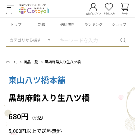
メニュー
登録/ログイン
お気に入り
カート
トップ
新着
送料無料
ランキング
ショップ
カテゴリから探す
ホーム
商品一覧
黒胡麻餡入り生八ツ橋
東山八ツ橋本舗
1
/
2
黒胡麻餡入り生八ツ橋
680円
（税込）
5,000円以上で送料無料