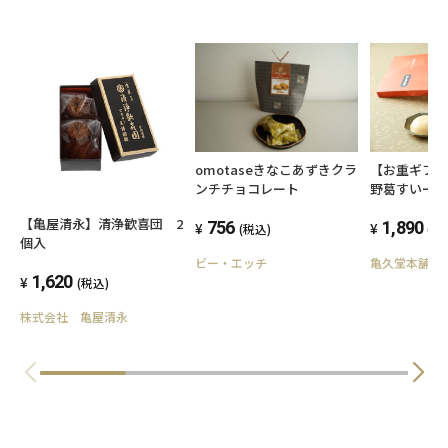
omotaseきなこあずきクラ
【お重ギフ
ンチチョコレート
野葛すいー
ずぷりん）
【亀屋清永】清浄歓喜団 2
756
1,890
(税込)
(税
個入
ビー・エッチ
亀久堂本舗オ
1,620
(税込)
株式会社 亀屋清永