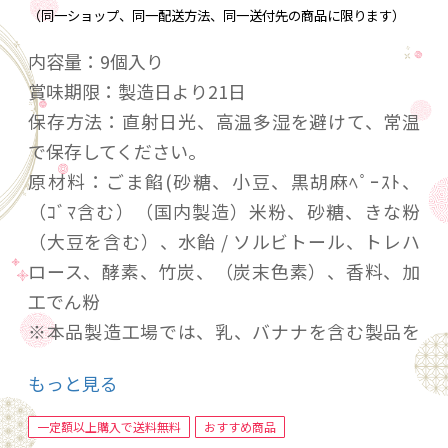
（同一ショップ、同一配送方法、同一送付先の商品に限ります）
内容量：9個入り
賞味期限：製造日より21日
保存方法：直射日光、高温多湿を避けて、常温
で保存してください。
原材料：ごま餡(砂糖、小豆、黒胡麻ﾍﾟｰｽﾄ、
（ｺﾞﾏ含む）（国内製造）米粉、砂糖、きな粉
（大豆を含む）、水飴 / ソルビトール、トレハ
ロース、酵素、竹炭、（炭末色素）、香料、加
工でん粉
※本品製造工場では、乳、バナナを含む製品を
生産しております。
もっと見る
一定額以上購入で送料無料
おすすめ商品