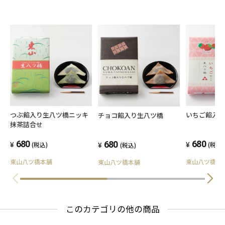
つぶ餡入り生八ツ橋ニッキ
いちご餡入
チョコ餡入り生八ツ橋
抹茶詰合せ
680
680
680
(税込)
(税込)
(税込)
東山八ツ橋本舗
東山八ツ橋本
東山八ツ橋本舗
このカテゴリの他の商品