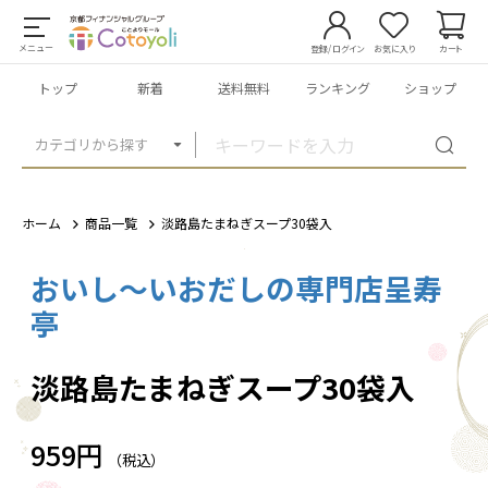
メニュー
登録/ログイン
お気に入り
カート
トップ
新着
送料無料
ランキング
ショップ
カテゴリから探す
ホーム
商品一覧
淡路島たまねぎスープ30袋入
おいし～いおだしの専門店呈寿
1
/
1
亭
淡路島たまねぎスープ30袋入
959円
（税込）