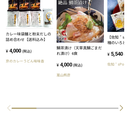
カレー味袋麺と粉末だしの
【佐知＇sPo
詰め合わせ【送料込み】
種のいろど
鯛茶漬け（天草真鯛ごまだ
料無料（一
4,000
(税込)
れ漬け）6食
5,540
(税
京のカレーうどん味味香
佐知＇sPocke
4,000
(税込)
嵐山熊彦