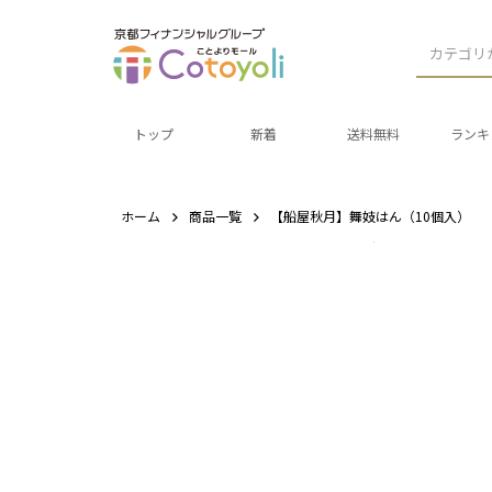
カテゴリ
トップ
新着
送料無料
ランキ
ホーム
商品一覧
【船屋秋月】舞妓はん（10個入）