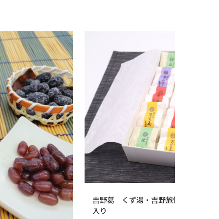
吉野葛 くず湯・吉野旅情！３０g×
入り