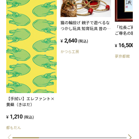
猫の輪投げ 親子で遊べるな
「社長ご就
つかし玩具 知育玩具 昔のお
ご尊名の歌
もちゃ 輪投げ 「送料無料」
2,640
(税込)
16,500
(
かつら工房
夢京都館
【手拭い】エレファント×
黄蘗（きはだ）
1,210
(税込)
都もだん