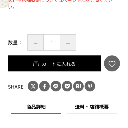
送料や店舗概要についてはページ下部をご覧くださ
●抜群の垢すり効果を発揮 ●快適なマッ
い。
サージ効果
●敏感肌にもやさしいタオル ●高い耐久性
と速乾性
数量：
【商品概要】
商品名 和紙ボディータオル（白色）
内容量 １枚
カートに入れる
サイズ 約２８ｃｍ × 約９０ｃｍ
素 材 綿 ５０％ 和紙 ５０％
SHARE
＜関連商品＞和紙ボディータオル（緑色）
4mmの糸を使っています。糸が細いため、肌の
商品詳細
送料・店舗概要
弱い人やデリケートな方にはこちらの方が適し
ています。