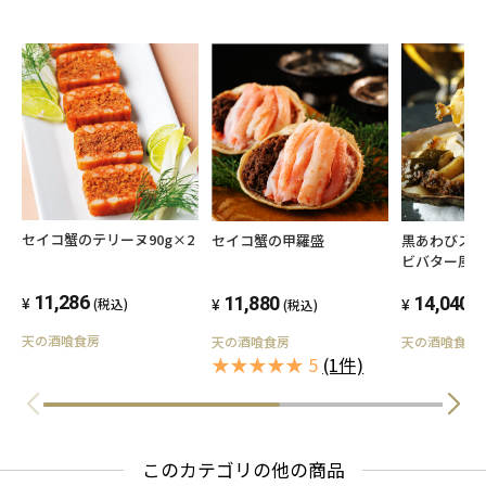
セイコ蟹のテリーヌ90g×2
セイコ蟹の甲羅盛
黒あわびステ
ビバター風)
11,286
11,880
14,040
(税込)
(税込)
(
天の酒喰食房
天の酒喰食房
天の酒喰食房
★★★★★ 5
(1件)
このカテゴリの他の商品