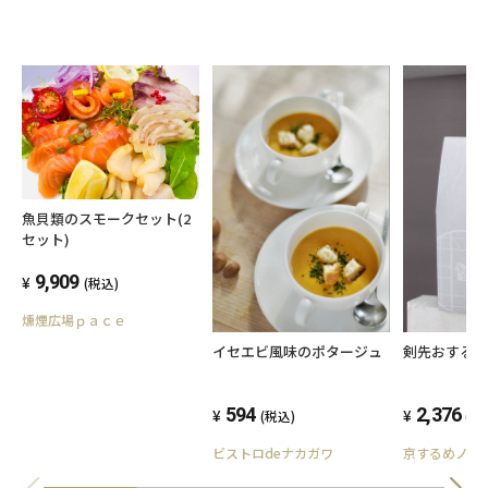
魚貝類のスモークセット(2
セット)
9,909
(税込)
燻煙広場ｐａｃｅ
イセエビ風味のポタージュ
剣先おする 2
594
2,376
(税込)
(税
ビストロdeナカガワ
京するめノ里