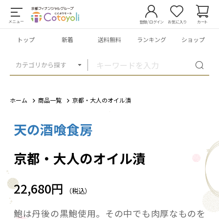
メニュー
登録/ログイン
お気に入り
カート
トップ
新着
送料無料
ランキング
ショップ
カテゴリから探す
ホーム
商品一覧
京都・大人のオイル漬
天の酒喰食房
1
/
1
京都・大人のオイル漬
22,680円
（税込）
鮑は丹後の黒鮑使用。その中でも肉厚なものを