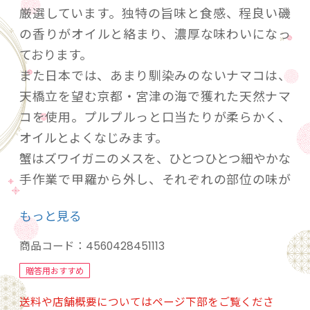
厳選しています。独特の旨味と食感、程良い磯
の香りがオイルと絡まり、濃厚な味わいになっ
ております。
また日本では、あまり馴染みのないナマコは、
天橋立を望む京都・宮津の海で獲れた天然ナマ
コを使用。プルプルっと口当たりが柔らかく、
オイルとよくなじみます。
蟹はズワイガニのメスを、ひとつひとつ細やかな
手作業で甲羅から外し、それぞれの部位の味が
オイル全てに浸透し、蟹そのものが味わえるオ
もっと見る
イル漬になっております。
地元でもなかなか食べられない海の高級食材を
商品コード：
4560428451113
贅沢に詰合せにいたしました。
贈答用おすすめ
送料や店舗概要についてはページ下部をご覧くださ
大切な方へのギフトにもおすすめです。