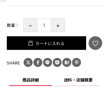
他のコーヒーと違い、生産者に品質・労働に見
合った対価が支払われます。生産者の生活や生
産現場をゆたかにし、美味しいコーヒーを持続
数量：
的に生産し続けるサスティナブルな仕組みを作
っていきます。
カートに入れる
●原材料名：コーヒー豆（生豆生産国：ブラジ
ル、ボリビア、インドネシア）
SHARE
商品詳細
送料・店舗概要