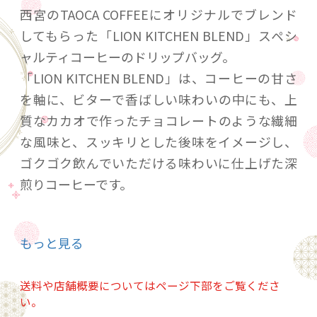
西宮のTAOCA COFFEEにオリジナルでブレンド
してもらった「LION KITCHEN BLEND」スペシ
ャルティコーヒーのドリップバッグ。
「LION KITCHEN BLEND」は、コーヒーの甘さ
を軸に、ビターで香ばしい味わいの中にも、上
質なカカオで作ったチョコレートのような繊細
な風味と、スッキリとした後味をイメージし、
ゴクゴク飲んでいただける味わいに仕上げた深
煎りコーヒーです。
“スペシャルティコーヒー”とは
もっと見る
世界中のコーヒーの中でもっとも品質の高いコ
ーヒーです。生産者が見えるトレーサビリティ
送料や店舗概要についてはページ下部をご覧くださ
と、世界基準の味覚検査で80点以上を獲得した
い。
高品質なコーヒー。