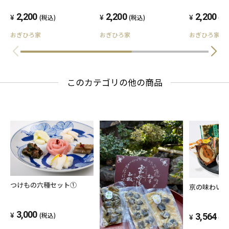
2,200
2,200
2,200
(税込)
(税込)
(税
おぎひろ家
おぎひろ家
おぎひろ家
このカテゴリの他の商品
つけもの六種セット①
京の味わい厳
3,000
(税込)
3,564
(税