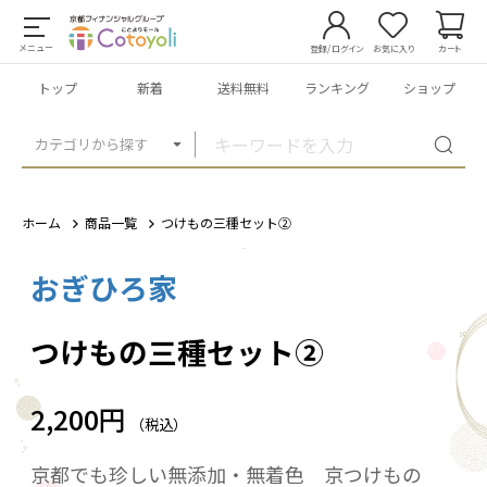
メニュー
登録/ログイン
お気に入り
カート
トップ
新着
送料無料
ランキング
ショップ
カテゴリから探す
ホーム
商品一覧
つけもの三種セット②
おぎひろ家
1
/
5
つけもの三種セット②
2,200円
（税込）
京都でも珍しい無添加・無着色 京つけもの