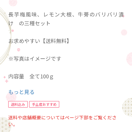
長芋梅風味、レモン大根、牛蒡のバリバリ漬
け の三種セット
お求めやすい【送料無料】
※写真はイメージです
内容量 全て100ｇ
無添加・無着色商品の為、到着後3日以内にお召
もっと見る
し上がりください。
送料込み
手土産おすすめ
送料や店舗概要についてはページ下部をご覧くださ
い。