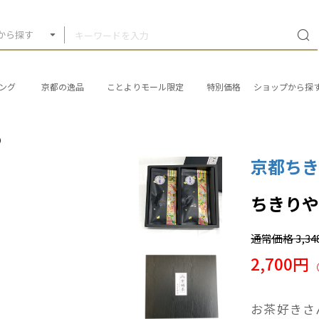
から探す
ング
京都の逸品
ことよりモール限定
特別価格
ショップから探
）
京都ち
ちきりや
通常価格
3,3
2,700円
お茶好きさ