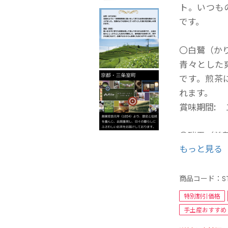
ト。いつも
です。
〇白鷺（かり
青々とした
です。煎茶
れます。
賞味期間: 
〇瑞雲（煎茶
もっと見る
上品な旨み
子はもちろ
賞味期間: 
商品コード：
S
特別割引価格
手土産おすすめ