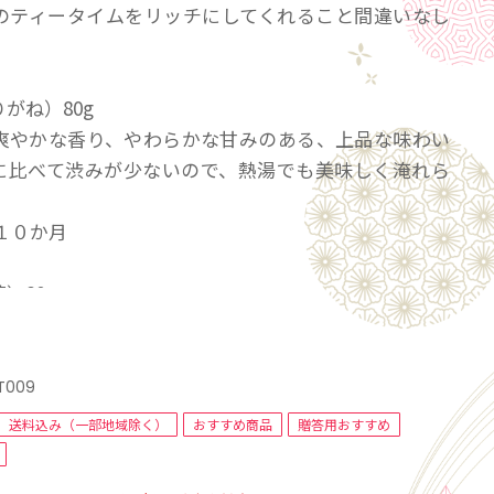
のティータイムをリッチにしてくれること間違いなし
がね）80g
爽やかな香り、やわらかな甘みのある、上品な味わい
に比べて渋みが少ないので、熱湯でも美味しく淹れら
１０か月
）80g
と心地よい渋み、爽やかな味わいが楽しめます。お菓
ん食事にも合わせやすいお茶です。
１０か月
T009
送料込み（一部地域除く）
おすすめ商品
贈答用おすすめ