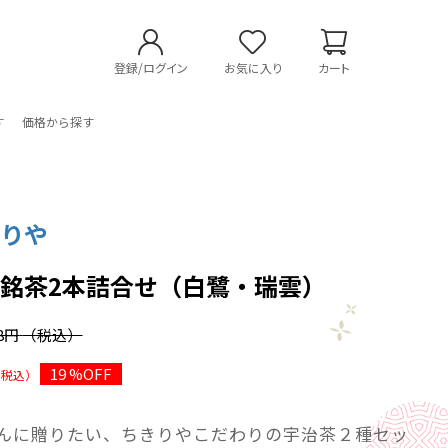
登録/ログイン
お気に入り
カート
す
価格から探す
きりや
銘茶2本詰合せ（白鷺・瑞雲）
48円
（税込）
19 %OFF
（税込）
んに贈りたい、ちきりやこだわりの宇治茶２種セッ