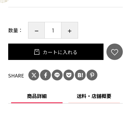
の日付・連絡先・名前が記入できるように3行の
列を設けています。また、「特製銀雲」の落款
を押しています。
数量：
篠田紙加工場のシンボルマークが刻印されたネ
カートに入れる
イビーのブックバンドは、使い込むことで飴色
に変わって経年変化が楽しめます。カバンの中
SHARE
で御朱印帳が広がらず、ペンも挟むことができ
ます。
商品詳細
送料・店舗概要