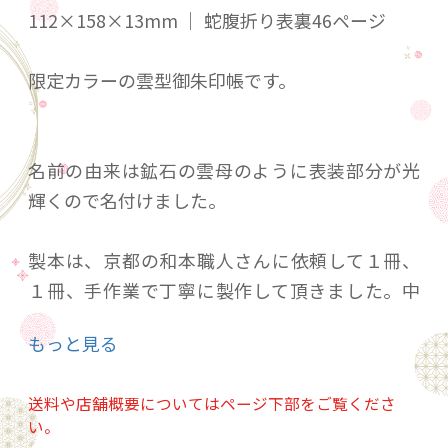
112×158×13mm ｜ 蛇腹折り表裏46ページ
限定カラーの雲型御朱印帳です。
名前の由来は鉱石の雲母のように表装部分が光
輝くので名付けました。
製本は、京都の和本職人さんに依頼して１冊、
１冊、手作業で丁寧に製作して頂きました。中
身の紙質も厳選し、御朱印と墨文字に適した上
もっと見る
質な奉書紙を使用しています。
送料や店舗概要についてはページ下部をご覧くださ
い。
巻末のロゴマーク部分下には、記帳開始〜終了