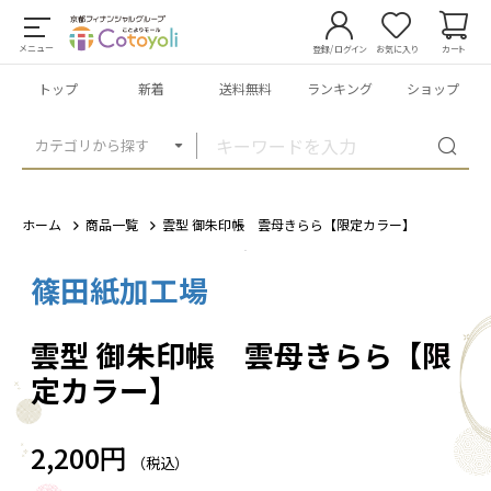
メニュー
登録/ログイン
お気に入り
カート
トップ
新着
送料無料
ランキング
ショップ
カテゴリから探す
ホーム
商品一覧
雲型 御朱印帳 雲母きらら【限定カラー】
篠田紙加工場
1
/
4
雲型 御朱印帳 雲母きらら【限
定カラー】
2,200円
（税込）