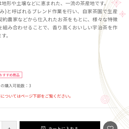
は地形や土壌などに恵まれた、一流の茶産地です。
お湯になじむようにゆっくりと混ぜながら、手首を前
ぐみ)と呼ばれるブレンド作業を行い、自家茶園で生産
最後に表面を整えるようにゆっくり動かし、静かに茶
契約農家などから仕入れたお茶をもとに、様々な特徴
上げます。
を組み合わせることで、香り高くおいしい宇治茶を作
がクリームのようにきめ細かく泡立てば出来上がりで
ます。
おすすめ商品
の購入可能数：3
要についてはページ下部をご覧ください。
カートに入れる