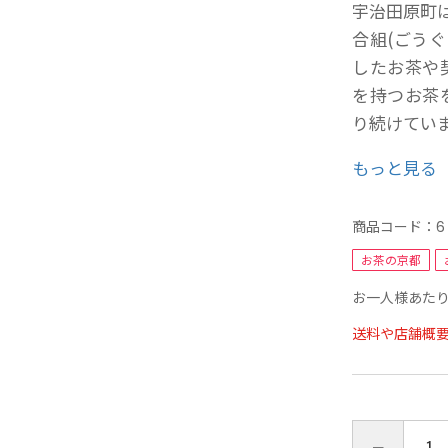
宇治田原町
底の抹茶を
合組(ごう
後に振り、
したお茶や
せんを引き
を持つお茶
抹茶の表面
り続けてい
す。
もっと見る
商品コード：
6
お茶の京都
お一人様あたり
送料や店舗概