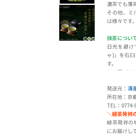
濃茶でも薄
その他、ミ
は様々です
抹茶につい
日光を避け
ゃ)」を石
す。
かき混ぜる
越しが良い
発送元：
清
所在地：京
淹れ方につ
TEL：0774-8
茶わんに抹茶
＼緑茶発祥
茶わんに湯温
緑茶発祥の
利き手では
にお届けし
指と親指で