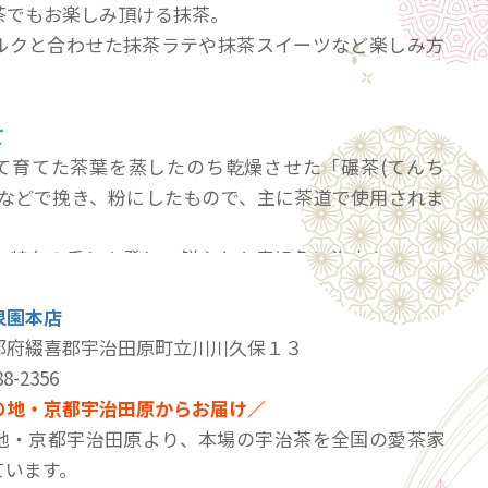
茶でもお楽しみ頂ける抹茶。
ルクと合わせた抹茶ラテや抹茶スイーツなど楽しみ方
。
て
て育てた茶葉を蒸したのち乾燥させた「碾茶(てんち
臼などで挽き、粉にしたもので、主に茶道で使用されま
と特有の香りを発し、鮮やかな青緑色に泡立ち、のど
お茶です。
泉園本店
都府綴喜郡宇治田原町立川川久保１３
いて
8-2356
を茶杓で2杯、約1.7g入れます。
の地・京都宇治田原からお届け／
約80度前後のお湯を3分の1注ぎます。
地・京都宇治田原より、本場の宇治茶を全国の愛茶家
ないほうの手で茶わんを支え、利き手の人差し指と中
ています。
茶せんを握ります。