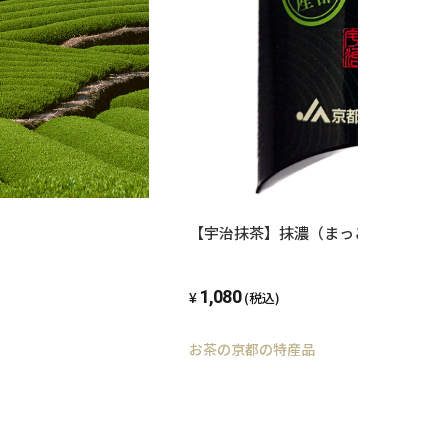
【宇治抹茶】抹濃（まっこい）
1,080
(税込)
お茶の京都の特産品