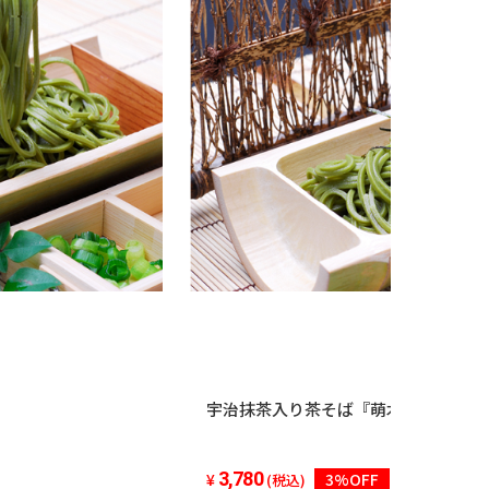
宇治抹茶入り茶そば『萌木』6食入
3,780
3%OFF
(税込)