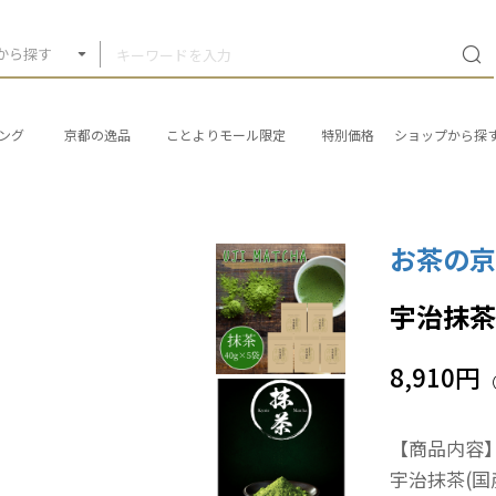
から探す
ング
京都の逸品
ことよりモール限定
特別価格
ショップから探
お茶の
宇治抹茶
8,910円
【商品内容
宇治抹茶(国