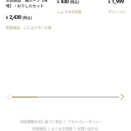
本田食品 鍋スープ【味
430
1,999
(税込)
(税
噌】・わりしたセット
しょうゆの花房
グリーンハ～
2,430
(税込)
本田食品 ことよりモール店
特定商取引法に基づく表記
プライバシーポリシー
利用規約
よくある質問
お問い合わせ