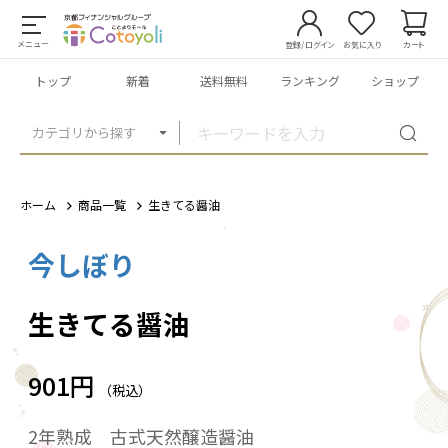
メニュー
登録/ログイン
お気に入り
カート
トップ
新着
送料無料
ランキング
ショップ
カテゴリから探す
ホーム
商品一覧
生きてる醤油
今しぼり
1
/
1
生きてる醤油
901円
（税込）
2年熟成 古式天然醸造醤油