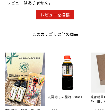
レビューはありません。
レビューを投稿
このカテゴリの他の商品
花房 さしみ醤油 300ｍｌ
京都精華町
酢 華いちご
粧箱入り