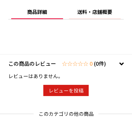
コーヒーとしてもお楽しみいただけます。
大容量サイズは、店舗での業務用はもちろん、
商品詳細
送料・店舗概要
家庭でもお得にご利用いただけます。おしゃれ
なパッケージは、大切な方への贈り物にもぴっ
たりです。特別な瞬間を、このエクセレンスア
イスブレンドで楽しんでみてはいかがでしょう
か？
この商品のレビュー
☆☆☆☆☆ 0
(0件)
酸味ーーー★ー苦味
レビューはありません。
キレーーー★ーコク
レビューを投稿
酸味ーーーー★ー苦味
キレーーー★ーーコク
このカテゴリの他の商品
賞味期限：焙煎から3ヶ月