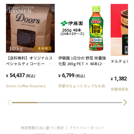
※新鮮な状態でお届けしたいので、ご注文いた
だいてから焙煎します。
※開封後は賞味期限にかかわらずお早めにお召
し上がりください。
※お届けまでにお時間をいただく場合がござい
ますので、ご了承ください。
【送料無料】オリジナルス
伊藤園 1日分の 野菜 栄養強
ドルチェチ
ペシャルティコーヒー 稜
化型 265g PET × 48本(24
線 -RYOSEN- 10kg シングル
本×2ケース) 送料無料
オリジン（業務用焙煎豆）
54,437
49811
6,799
(税込)
(税込)
1,382
(税
Doors Coffee Roastery
京都のちょっとセレブなお店
京都焙煎珈琲
特定商取引法に基づく表記
プライバシーポリシー