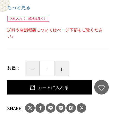
抽出の時膨らまないコーヒーや劣化臭のするコ
もっと見る
ーヒーではないコーヒーがもつ本来の香り、風
味をお届けしたいと思って取り組んでおります。
送料込み（一部地域除く）
是非お客様にコーヒー本来の香りに包まれたひ
送料や店舗概要についてはページ下部をご覧くださ
と時をご提案ください。
い。
宜しくお願い致します。
鮮度抜群の業務用エクセレンスアイスブレンド
数量：
No2は、しっかり見極めたコーヒー豆を使用
し、凛とした苦みとコクが特徴の特別な2kgセッ
トです。このブレンドは、素晴らしい香りとと
カートに入れる
もに苦味と酸味が絶妙に融合しており、やすら
ぎの時間を演出します。数多くの用途に対応で
SHARE
きるため、アイスコーヒーはもちろん、ホット