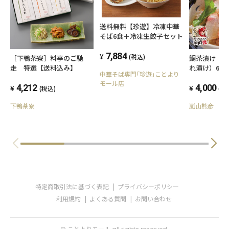
送料無料【珍遊】冷凍中華
そば6食＋冷凍生餃子セット
7,884
(税込)
［下鴨茶寮］料亭のご馳
鯛茶漬け（
走 特選【送料込み】
れ漬け）6食
中華そば専門｢珍遊｣ことより
モール店
4,212
4,000
(税込)
(税
下鴨茶寮
嵐山熊彦
特定商取引法に基づく表記
プライバシーポリシー
利用規約
よくある質問
お問い合わせ