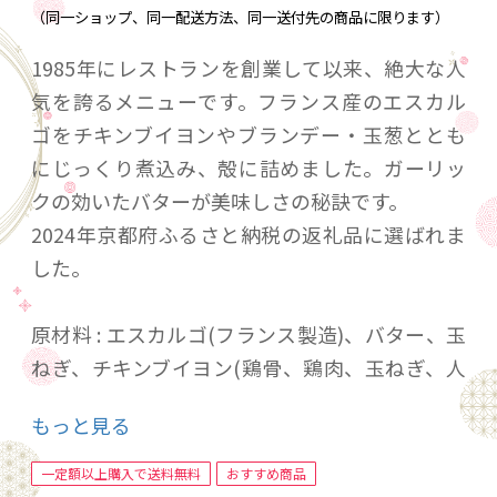
（同一ショップ、同一配送方法、同一送付先の商品に限ります）
1985年にレストランを創業して以来、絶大な人
気を誇るメニューです。フランス産のエスカル
ゴをチキンブイヨンやブランデー・玉葱ととも
にじっくり煮込み、殻に詰めました。ガーリッ
クの効いたバターが美味しさの秘訣です。
2024年京都府ふるさと納税の返礼品に選ばれま
した。
原材料 : エスカルゴ(フランス製造)、バター、玉
ねぎ、チキンブイヨン(鶏骨、鶏肉、玉ねぎ、人
参、セロリ、パセリ)、ブランデー、エシャロッ
もっと見る
ト、にんにく、パセリ、レモン果汁、塩、胡椒
(一部に乳成分・鶏肉・小麦を含む)
一定額以上購入で送料無料
おすすめ商品