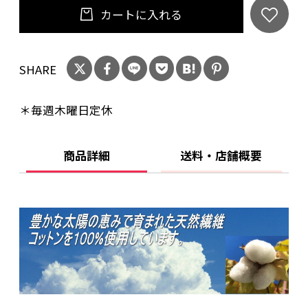
タイプ】
カートに入れる
*ふとんの青木オリジナル商品です。ベテラン職
SHARE
人の手により1枚1枚当店にてお仕立ていたしま
す。
＊毎週木曜日定休
*色イメージが異なるときのご返品・交換のとき
商品詳細
送料・店舗概要
の送料はお客様ご負担となりますこと御了承下
さい。
*ヤマト運輸メール便（ネコポス便）で送料無料
でお送りします。ポスト投函となる商品です。複
数商品と同梱出荷のときは荷物サイズによって
は普通宅配便となることがあります。