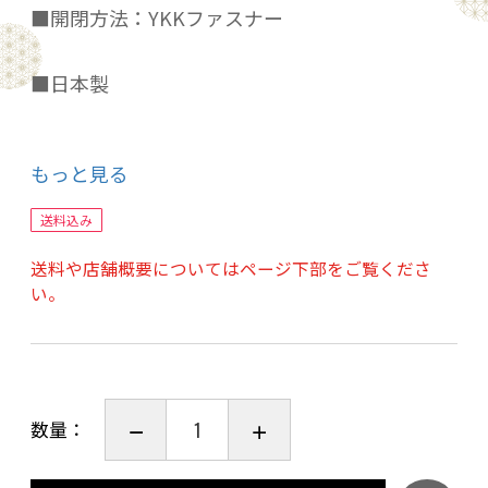
■開閉方法：YKKファスナー
■日本製
もっと見る
*価格は枕カバー1枚のお値段です。
送料込み
*180本打ち込みで最高級エジプト綿に迫る軽さ
送料や店舗概要についてはページ下部をご覧くださ
としなやかさが特徴です。当店スタンダードの
い。
カバーです。
*ノーホルマリン加工により人体への健康にも配
慮されています。
数量：
*カバーの開閉方法は一般的な【全開ファスナー