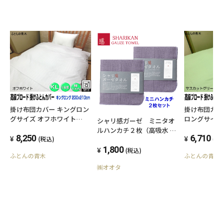
掛け布団カバ
掛け布団カバー キングロン
ロングサイズ
グサイズ オフホワイト
シャリ感ガーゼ ミニタオ
リーン 170x2
230x210cm 綿100% 日本製
ルハンカチ２枚（高吸水 四
日本製 高級
6,710
高級ブロード オールシーズ
8,250
(税
(税込)
重織ガーゼ）（色：ライラ
シーズン 洗
ン 洗える ウォッシャブル
ック）
1,800
(税込)
ふとんの青木
ふとんの青木
ブル 洗濯可
洗濯可能 ファスナー
SWING CO
SWING COLOR 国産生地 自
㈱オオタ
社生産 羽毛
社生産 羽毛布団・木綿布団
用 セミダブル 
用 キングサイズ cotton 蒲
カバー 天然繊維
団カバー 天然繊維 cover オ
ジナル ハン
リジナル ハンドメイド ふと
かばー
んかばー