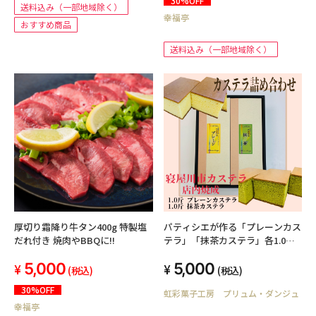
30%OFF
送料込み（一部地域除く）
幸福亭
おすすめ商品
送料込み（一部地域除く）
厚切り霜降り牛タン400g 特製塩
パティシエが作る「プレーンカス
だれ付き 焼肉やBBQに!!
テラ」「抹茶カステラ」各1.0
斤 ２本セット 【送料込み】
5,000
5,000
（北海道、沖縄を除く）
(税込)
(税込)
30%OFF
虹彩菓子工房 プリュム・ダンジュ
幸福亭