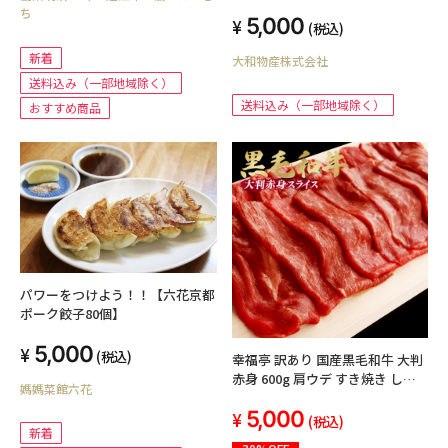
ち
5,000
(税込)
新着
大和物産株式会社
送料込み（一部地域除く）
送料込み（一部地域除く）
おすすめ商品
パワーをつけよう！！【六花京都
ポーク餃子80個】
5,000
(税込)
幸福亭 訳あり 国産黒毛和牛 大判
赤身 600g 肩ウデ すき焼き しゃ
媽媽菜館六花
ぶしゃぶ 牛肉 切り落とし 和牛 肉
5,000
(300g×2)
(税込)
新着