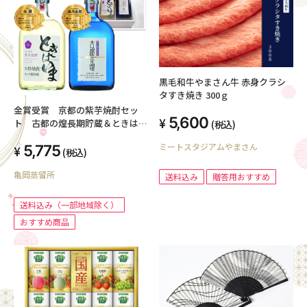
黒毛和牛やまさん牛 赤身クラシ
タすき焼き 300ｇ
金賞受賞 京都の紫芋焼酎セッ
5,600
ト 古都の煌長期貯蔵＆ときはい
(税込)
まオーク樽貯蔵
ミートスタジアムやまさん
5,775
(税込)
亀岡蒸留所
送料込み
贈答用おすすめ
送料込み（一部地域除く）
おすすめ商品