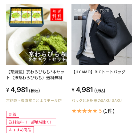
【茶游堂】京わらびもち3本セッ
【ILCAMO】BIGトートバッグ
ト（抹茶わらびもち）送料無料
4,981
4,981
(税込)
(税込)
京銘茶・茶游堂ことよりモール店
バッグとお財布のSAKU-SAKU
★★★★★ 5
(1件)
新着
送料無料（一部地域除く）
おすすめ商品