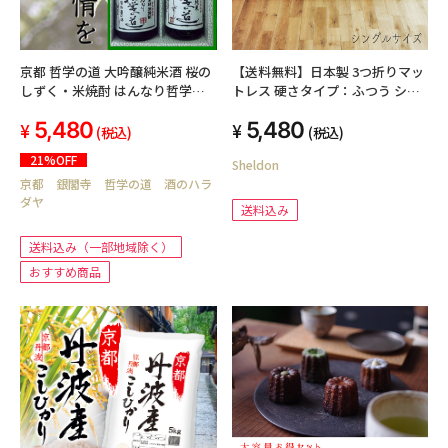
京都 哲学の道 大吟醸純米酒 桜の
【送料無料】日本製 3つ折りマッ
しずく・米焼酎 はんなり哲学の
トレス 硬さタイプ：ふつう シン
道 720ml セット(送料込み 北
グル 90ニュートン 厚さ5cm お子
5,480
5,480
海道・沖縄を除く)
様にも安心 コンパクト収納 来客
(税込)
(税込)
用 S 簡易 軽い キッズ 子供 車中泊
21%OFF
Sheldon
京都 銀閣寺 哲学の道 酒のハラ
ダヤ
送料込み
送料込み（一部地域除く）
おすすめ商品