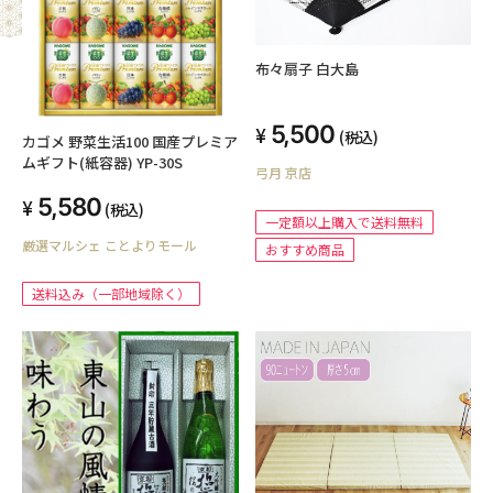
布々扇子 白大島
5,500
(税込)
カゴメ 野菜生活100 国産プレミア
ムギフト(紙容器) YP-30S
弓月 京店
5,580
(税込)
一定額以上購入で送料無料
厳選マルシェ ことよりモール
おすすめ商品
送料込み（一部地域除く）