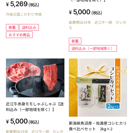
5,269
(税込)
5,000
(税込)
丹後王国こだわり市場
創業明治29年 近江牛一筋 だいき
新着
送料込み
ち
おすすめ商品
新着
送料込み（一部地域除く）
近江牛赤身モモしゃぶしゃぶ【送
料込み（一部地域を除く）】
5,000
(税込)
新潟県魚沼産・佐渡産コシヒカリ
食べ比べセット 2kg×2
創業明治29年 近江牛一筋 だいき