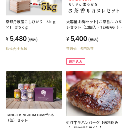
京都丹波産こしひかり 5ｋｇ
大容量 お得セット| お茶香ル カヌ
×1 計5ｋｇ
レセット（12個入・TEABAG（カ
ヌレのための和紅茶・ほうじ茶
5,480
5,400
各2個）入）
(税込)
(税込)
株式会社 丸越
茶通仙 多田製茶
送料込み
TANGO KINGDOM Beer®6本
（缶）セット
近江牛生ハンバーグ【送料込み
（一部地域を除く）】