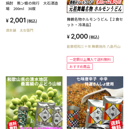
焼酎 熊ン蜂の飛行 大石酒造
場 200ml 30度
2,001
舞鶴名物ホルモンうどん【２食セ
(税込)
ット・冷凍品】
酒本舗 太右衛門
2,000
(税込)
創業昭和三十年 舞鶴焼肉 八島丹山
一定額以上購入で送料無料
おすすめ商品