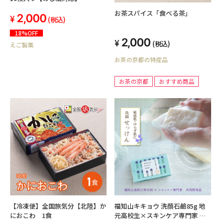
お茶スパイス「食べる茶」
2,000
(税込)
18%OFF
2,000
(税込)
えご製菓
お茶の京都の特産品
お茶の京都
おすすめ商品
福知山キキョウ 洗顔石鹼85g 地
【冷凍便】全国旅気分【北陸】か
元高校生×スキンケア専門家 共
におこわ 1食