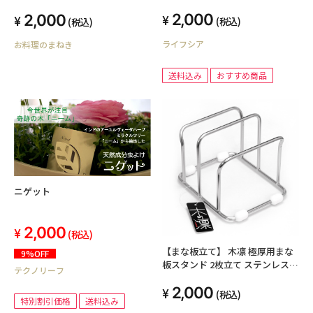
同開発品
2,000
2,000
(税込)
(税込)
ライフシア
お料理のまねき
送料込み
おすすめ商品
ニゲット
2,000
(税込)
【まな板立て】 木凛 極厚用まな
9%OFF
板スタンド 2枚立て ステンレス製
テクノリーフ
まないた立て 18-8ステンレス
2,000
SUS304 日本製
(税込)
特別割引価格
送料込み