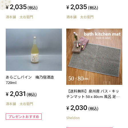
2,035
2,035
(税込)
(税込)
酒本舗 太右衛門
酒本舗 太右衛門
あらごしパイン 梅乃宿酒造
720ml
【送料無料】泉州産 バス・キッ
2,031
(税込)
チンマット 50ｘ80cm 風呂 足拭
きマット 足ふきマット おすすめ
酒本舗 太右衛門
2,030
人気 ウォッシャブル 洗える 日本
(税込)
製 国産 ギフト 洗濯 新生活 一人
プレゼントおすすめ
Sheldon
暮らし