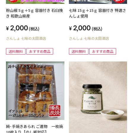
粉山椒 5ｇ＋5ｇ 容器付き 石臼挽
七味 15ｇ＋15ｇ 容器付き 特選さ
き 和歌山県産
んしょ使用
2,000
2,000
(税込)
(税込)
さんしょ 七味の太田酒店
さんしょ 七味の太田酒店
送料無料
おすすめ商品
送料無料
おすすめ商品
純･手焼きあられ ご進物 一枚焼
10枚入り【のし紙対応】