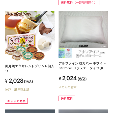
送料無料（一部地域除く）
アルファイン 枕カバー ホワイト
風見鶏エクセレントプリン６個入
50x70cm ファスナータイプ 東洋
り
紡生地 ALFAIN 日本製 自社生産品
2,024
洗える ピローケース ダニ・ハウ
(税込)
2,028
(税込)
スダスト・花粉 アレルギー対策
ふとんの青木
ウォッシャブル オリジナル ハン
神戸 風見鶏本舗
ドメイド ネコポス送料無料
送料無料
おすすめ商品