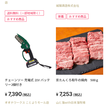
店
城陽酒造株式会社
送料無料（一部地域除く）
新着
おすすめ商品
おすすめ商品
チェーンソー 充電式 21V バッテ
京たんくろ和牛の焼肉 500ｇ
リー2個付き
7,390
7,253
(税込)
(税込)
オオチワークス ことよりモール店
山と海with日本海牧場