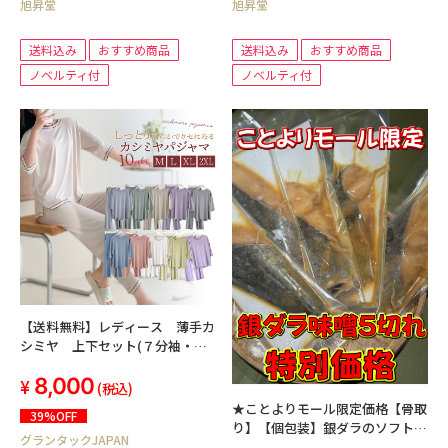
旭昇堂
旭昇堂
送料込み
おすすめ商品
送料込み
おすすめ商品
ノベルティ付
ノベルティ付
【送料無料】レディース 薄手カ
シミヤ 上下セット(７分袖・パ
ンツ) 部屋着 ルームウエア
8,000
高級カシミア
(税込)
★ことよりモール限定価格【骨取
39%OFF
り】【個包装】銀ダラのソフト干
グランタックJAPAN
物 西京漬 5切セット