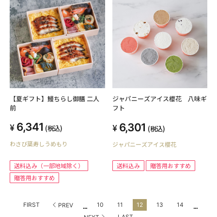
【夏ギフト】鰻ちらし御膳 二人
ジャパニーズアイス櫻花 八味ギ
前
フト
6,341
6,301
(税込)
(税込)
わさび葉寿しうめもり
ジャパニーズアイス櫻花
送料込み（一部地域除く）
送料込み
贈答用おすすめ
贈答用おすすめ
...
...
FIRST
10
11
12
13
14
PREV
LAST