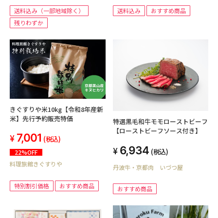
送料込み（一部地域除く）
送料込み
おすすめ商品
残りわずか
きぐすりや米10kg【令和8年産新
米】先行予約販売特価
特選黒毛和牛モモローストビーフ
【ローストビーフソース付き】
7,001
(税込)
6,934
(税込)
22%OFF
料理旅館きぐすりや
丹波牛・京都肉 いづつ屋
特別割引価格
おすすめ商品
おすすめ商品