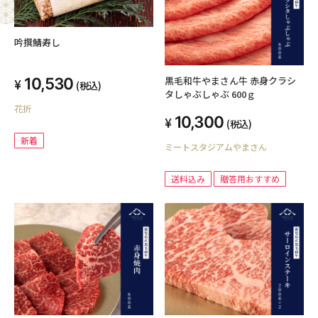
吟撰鯖寿し
黒毛和牛やまさん牛 赤身クラシ
10,530
(税込)
タしゃぶしゃぶ 600ｇ
花折
10,300
(税込)
新着
ミートスタジアムやまさん
送料込み
贈答用おすすめ