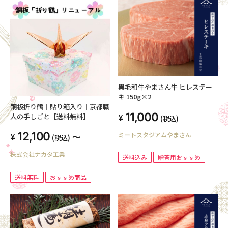
黒毛和牛やまさん牛 ヒレステー
キ 150g×2
銅板折り鶴｜貼り箱入り｜京都職
11,000
人の手しごと【送料無料】
(税込)
12,100
ミートスタジアムやまさん
～
(税込)
株式会社ナカタ工業
送料込み
贈答用おすすめ
送料無料
おすすめ商品