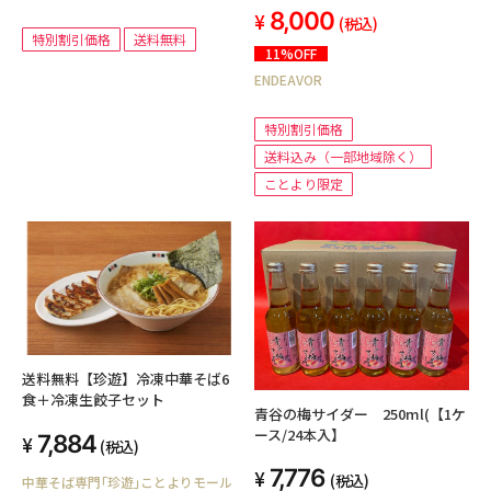
8,000
(税込)
特別割引価格
送料無料
11%OFF
ENDEAVOR
特別割引価格
送料込み（一部地域除く）
ことより限定
送料無料【珍遊】冷凍中華そば6
食＋冷凍生餃子セット
青谷の梅サイダー 250ml(【1ケ
ース/24本入】
7,884
(税込)
7,776
(税込)
中華そば専門｢珍遊｣ことよりモール