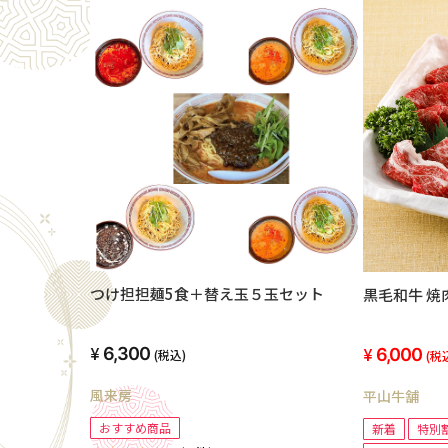
つけ担担麺5食＋替え玉５玉セット
黒毛和牛 焼
6,300
6,000
(税込)
(税
風来房
平山牛舗
おすすめ商品
新着
特別