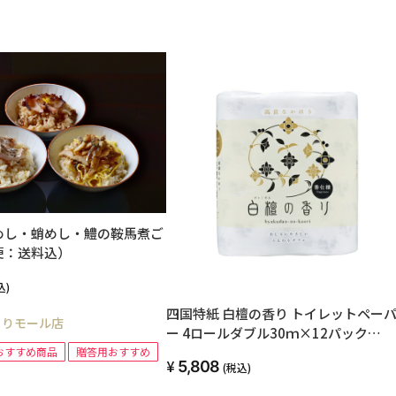
めし・蛸めし・鱧の鞍馬煮ご
便：送料込）
込)
四国特紙 白檀の香り トイレットペー
よりモール店
ー 4ロールダブル30ｍ×12パック
00204
おすすめ商品
贈答用おすすめ
5,808
(税込)