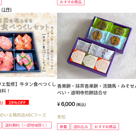
おすすめ商品
5
(1件)
リエ監修】牛タン食べつくし
香果餅・抹茶香果餅・流鏑馬・みそせ
無料！
べい・道明寺煎餅詰合せ
29%OFF
込)
6,000
(税込)
のいる精肉店ABCフーズ
老松
送料無料（一部地域除く）
新着
送料込み
おすすめ商品