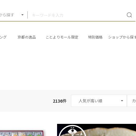
から探す
ング
京都の逸品
ことよりモール限定
特別価格
ショップから探
2136
件
カ