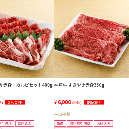
肉 赤身・カルビセット400g
神戸牛 すきやき赤身350g
6,000
8%OFF
8%OFF
込)
(税込)
平山牛舗
割引価格
送料込み
新着
特別割引価格
送料込み