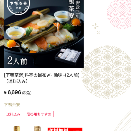
[下鴨茶寮]料亭の昆布〆- 漁味 -(2人前)
【送料込み】
6,696
(税込)
下鴨茶寮
送料込み
贈答用おすすめ