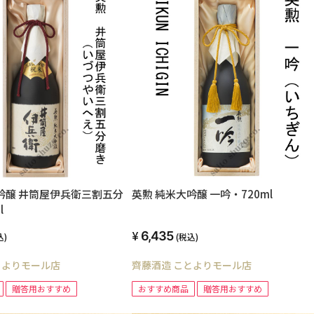
吟醸 井筒屋伊兵衛三割五分
英勲 純米大吟醸 一吟・720ml
l
6,435
込)
(税込)
とよりモール店
齊藤酒造 ことよりモール店
贈答用おすすめ
おすすめ商品
贈答用おすすめ