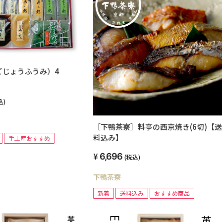
ごじょうふうみ）4
込)
［下鴨茶寮］料亭の西京焼き(6切)【送
料込み】
手土産おすすめ
6,696
(税込)
下鴨茶寮
新着
送料込み
おすすめ商品