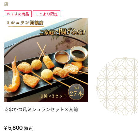
店
おすすめ商品
ことより限定
パ
☆串かつ凡ミシュランセット３人前
5,800
(税込)