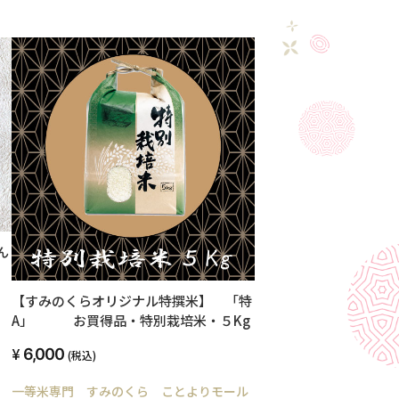
ん
【すみのくらオリジナル特撰米】 「特
A」 お買得品・特別栽培米・５Kg
6,000
(税込)
一等米専門 すみのくら ことよりモール