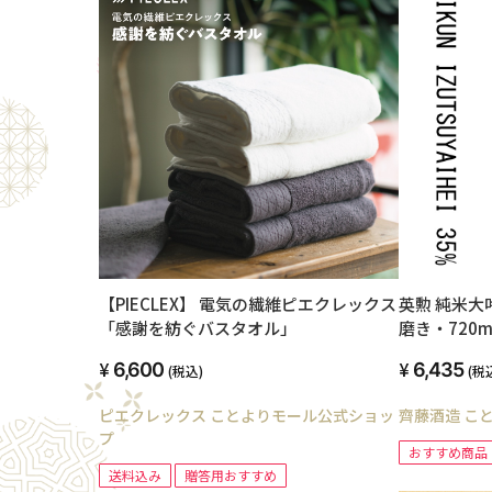
【PIECLEX】 電気の繊維ピエクレックス
英勲 純米大
「感謝を紡ぐバスタオル」
磨き・720m
6,600
6,435
(税込)
(税
ピエクレックス ことよりモール公式ショッ
齊藤酒造 こ
プ
おすすめ商品
送料込み
贈答用おすすめ