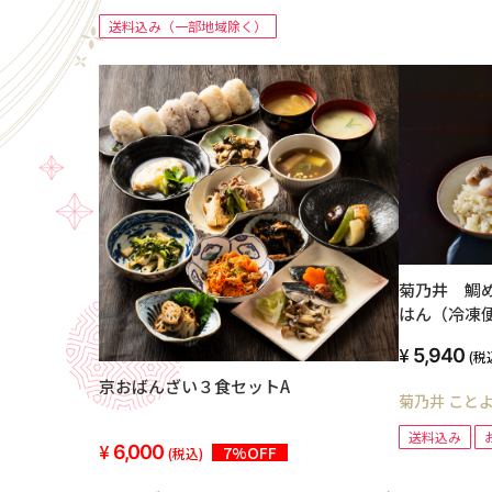
送料込み（一部地域除く）
菊乃井 鯛
はん（冷凍
5,940
(税
京おばんざい３食セットA
菊乃井 こと
送料込み
6,000
7%OFF
(税込)