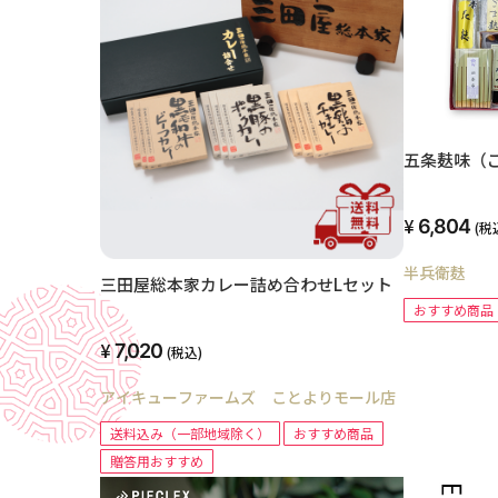
五条麸味（
6,804
(税
半兵衛麸
三田屋総本家カレー詰め合わせLセット
おすすめ商品
7,020
(税込)
アイキューファームズ ことよりモール店
送料込み（一部地域除く）
おすすめ商品
贈答用おすすめ