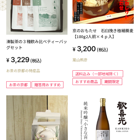
京のおもたせ 石臼挽き極細蕎麦
【180g2人前×４ｐ入】
湊製茶の３種飲み比べティーバッ
グセット
3,200
(税込)
3,229
嵐山熊彦
(税込)
お茶の京都の特産品
送料込み（一部地域除く）
おすすめ商品
期間限定
お茶の京都
贈答用おすすめ