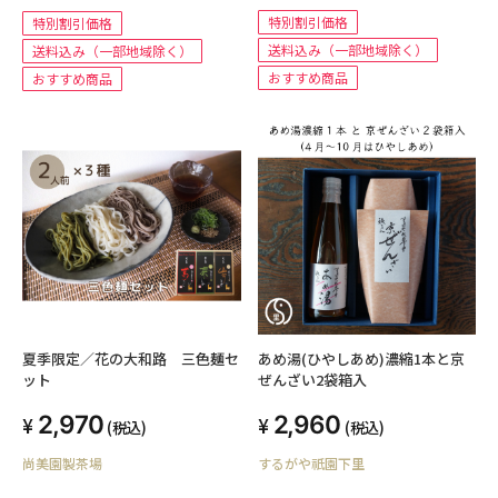
特別割引価格
特別割引価格
送料込み（一部地域除く）
送料込み（一部地域除く）
おすすめ商品
おすすめ商品
夏季限定／花の大和路 三色麺セ
あめ湯(ひやしあめ)濃縮1本と京
ット
ぜんざい2袋箱入
2,970
2,960
(税込)
(税込)
尚美園製茶場
するがや祇園下里