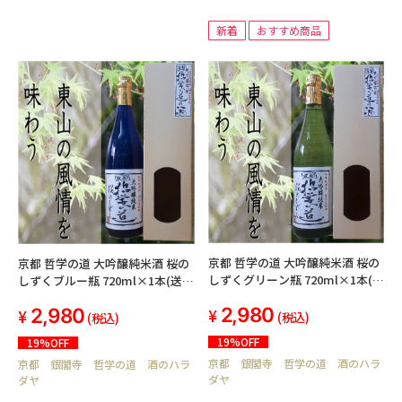
新着
おすすめ商品
京都 哲学の道 大吟醸純米酒 桜の
京都 哲学の道 大吟醸純米酒 桜の
しずくグリーン瓶 720ml×1本(送
しずくブルー瓶 720ml×1本(送料
料込み 北海道・沖縄を除く)
込み 北海道・沖縄を除く)
2,980
2,980
(税込)
(税込)
19%OFF
19%OFF
京都 銀閣寺 哲学の道 酒のハラ
京都 銀閣寺 哲学の道 酒のハラ
ダヤ
ダヤ