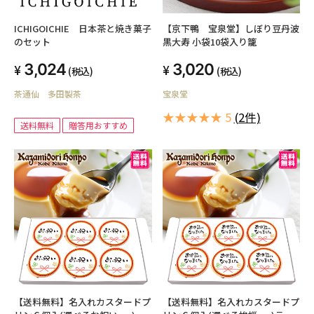
ICHIGOICHIE 日本茶と焼き菓子
【京下鴨 宝泉堂】しぼり豆丹波
のセット
黒大寿 小袋10袋入り籠
3,024
3,020
(税込)
(税込)
茶通仙 多田製茶
宝泉堂
★★★★★ 5
(2件)
送料無料
贈答用おすすめ
【送料無料】名入れカスタードプ
【送料無料】名入れカスタードプ