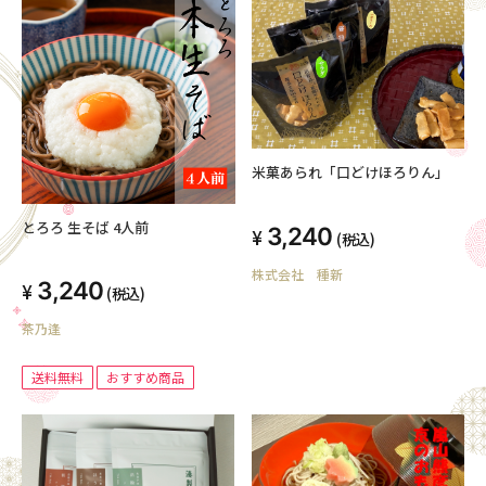
米菓あられ「口どけほろりん」
とろろ 生そば 4人前
3,240
(税込)
株式会社 種新
3,240
(税込)
茶乃逢
送料無料
おすすめ商品