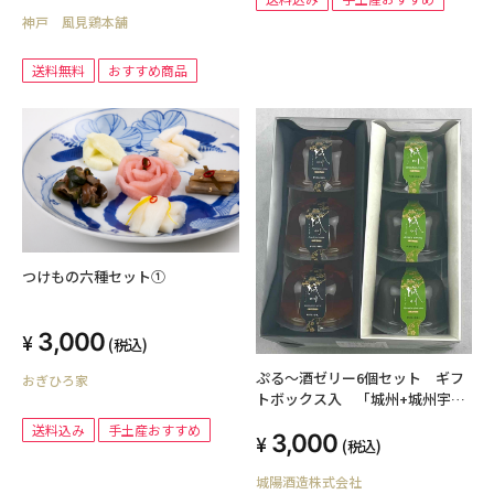
神戸 風見鶏本舗
送料無料
おすすめ商品
つけもの六種セット①
3,000
(税込)
ぷる～酒ゼリー6個セット ギフ
おぎひろ家
トボックス入 「城州+城州宇治
抹茶梅酒」
送料込み
手土産おすすめ
3,000
(税込)
城陽酒造株式会社