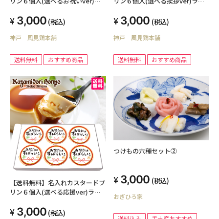
リン６個入(選べるお祝いver)ラ
リン６個入(選べる挨拶ver)ラッ
ッピング付き
ピング付き
3,000
3,000
(税込)
(税込)
神戸 風見鶏本舗
神戸 風見鶏本舗
送料無料
おすすめ商品
送料無料
おすすめ商品
つけもの六種セット②
3,000
(税込)
【送料無料】名入れカスタードプ
リン６個入(選べる応援ver)ラッ
おぎひろ家
ピング付き
3,000
(税込)
送料込み
手土産おすすめ