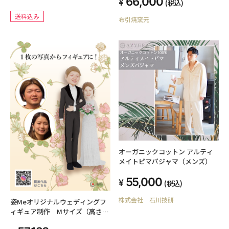
66,000
(税込)
送料込み
布引焼窯元
オーガニックコットン アルティ
メイトピマパジャマ（メンズ）
55,000
(税込)
株式会社 石川技研
姿Meオリジナルウェディングフ
ィギュア制作 Mサイズ（高さ8
ｃｍ）