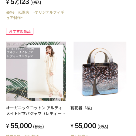
57,123
(税込)
姿Me 祇園店 ~オリジナルフィギ
ュア制作~
おすすめ商品
オーガニックコットン アルティ
鞄花器『桜』
メイトピマパジャマ（レディー
ス）
55,000
55,000
(税込)
(税込)