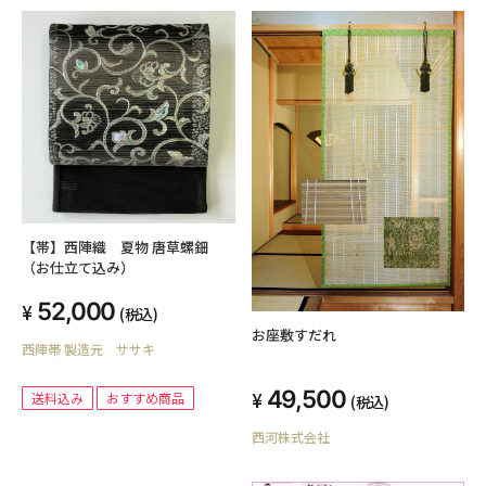
【帯】西陣織 夏物 唐草螺鈿
（お仕立て込み）
52,000
(税込)
お座敷すだれ
西陣帯 製造元 ササキ
49,500
送料込み
おすすめ商品
(税込)
西河株式会社