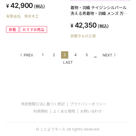
42,900
(税込)
着物・羽織 テイジンシルパール
洗える男着物・羽織 メンズ 万筋
有限会社 笹木木工
縮緬（ちりめん）寒色系 / 単仕
42,350
立 オーダーメイド
(税込)
新着
おすすめ商品
京都きもの工房
...
1
2
3
4
5
PREV
NEXT
LAST
特定商取引法に基づく表記
プライバシーポリシー
利用規約
よくある質問
お問い合わせ
© ことよりモール all rights reserved.