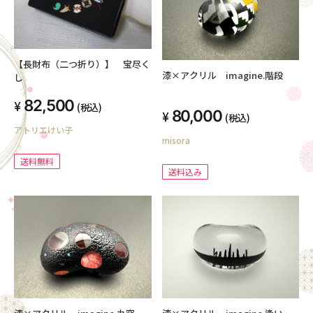
【長財布（二つ折り）】 宝尽く
漆×アクリル imagine.階段
し
82,500
(税込)
80,000
(税込)
アトリエけい子
misora
送料無料
送料込み