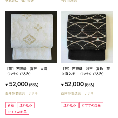
株式会社 石川技研
布引焼窯元
【帯】 西陣織 夏帯 立涌
【帯】 西陣織 袋帯 夏物 花
（お仕立て込み）
立涌文様 （お仕立て込み）
52,000
52,000
(税込)
(税込)
西陣帯 製造元 ササキ
西陣帯 製造元 ササキ
新着
送料込み
送料込み
おすすめ商品
おすすめ商品