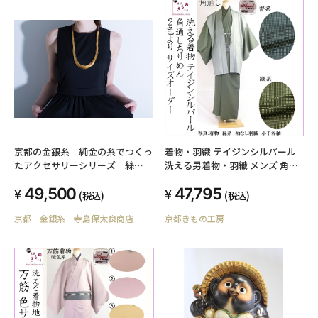
京都の金銀糸 純金の糸でつくっ
着物・羽織 テイジンシルパール
たアクセサリーシリーズ 絲
洗える男着物・羽織 メンズ 角通
tabane ロングネックレス
し縮緬（ちりめん） / 青・緑 / 袷
49,500
47,795
仕立 オーダーメイド
(税込)
(税込)
京都 金銀糸 寺島保太良商店
京都きもの工房