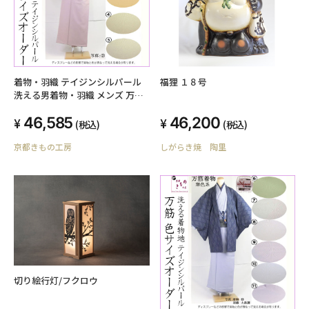
着物・羽織 テイジンシルパール
福狸 １８号
洗える男着物・羽織 メンズ 万筋
縮緬（ちりめん）暖色系 / 袷仕
46,585
46,200
立 オーダーメイド
(税込)
(税込)
京都きもの工房
しがらき焼 陶里
切り絵行灯/フクロウ