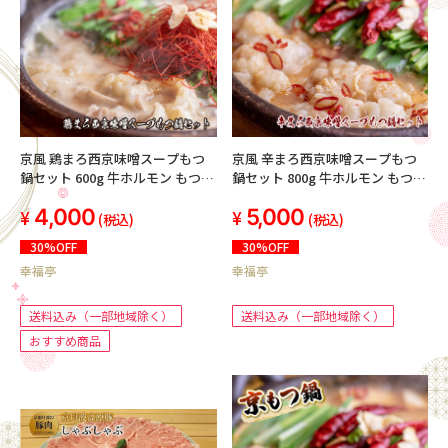
京風 鶏まろ西京味噌スープもつ
京風 辛まろ西京味噌スープもつ
鍋セット 600g 牛ホルモン もつ鍋
鍋セット 800g 牛ホルモン もつ鍋
味噌味 シマチョウ
シマチョウ 辛い味スープ 薬味付
4,000
5,000
き
(税込)
(税込)
30%OFF
30%OFF
幸福亭
幸福亭
送料込み（一部地域除く）
送料込み（一部地域除く）
おすすめ商品