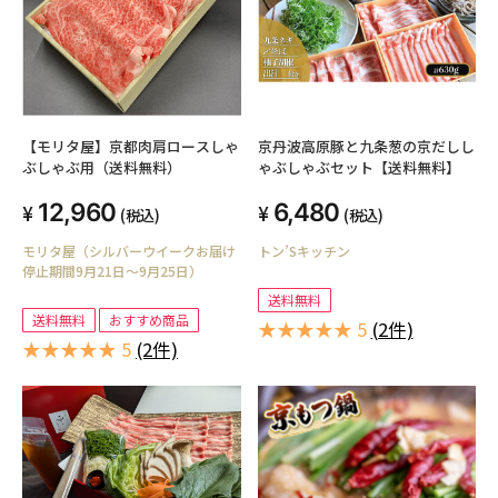
【モリタ屋】京都肉肩ロースしゃ
京丹波高原豚と九条葱の京だしし
ぶしゃぶ用（送料無料）
ゃぶしゃぶセット【送料無料】
12,960
6,480
(税込)
(税込)
モリタ屋（シルバーウイークお届け
トン’Sキッチン
停止期間9月21日～9月25日）
送料無料
送料無料
おすすめ商品
★★★★★ 5
(2件)
★★★★★ 5
(2件)