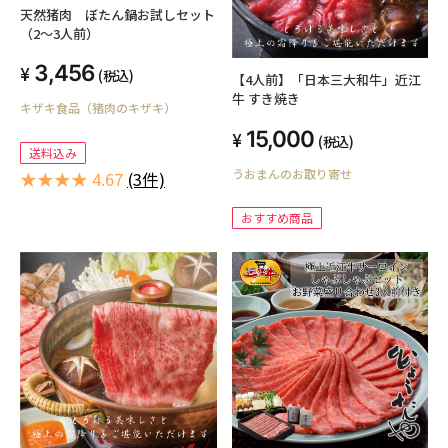
天然猪肉 ぼたん鍋お試しセット
（2～3人前）
3,456
(税込)
【4人前】「日本三大和牛」近江
牛 すき焼き
キザキ食品（猪肉のキザキ）
15,000
(税込)
送料込み
うおまんのお取り寄せ
★★★★ 4.67
(3件)
おすすめ商品