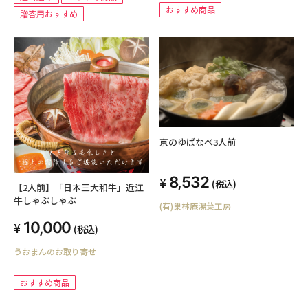
おすすめ商品
贈答用おすすめ
京のゆばなべ3人前
8,532
(税込)
【2人前】「日本三大和牛」近江
牛しゃぶしゃぶ
(有)巣林庵湯葉工房
10,000
(税込)
うおまんのお取り寄せ
おすすめ商品