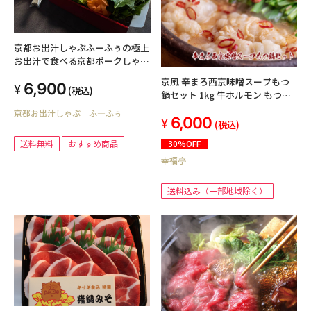
京都お出汁しゃぶふーふぅの極上
お出汁で食べる京都ポークしゃぶ
しゃぶ（2〜3人前）送料無料
京風 辛まろ西京味噌スープもつ
6,900
(税込)
鍋セット 1kg 牛ホルモン もつ鍋
シマチョウ 辛い味スープ 薬味付
京都お出汁しゃぶ ふ―ふぅ
6,000
き
(税込)
30%OFF
送料無料
おすすめ商品
幸福亭
送料込み（一部地域除く）