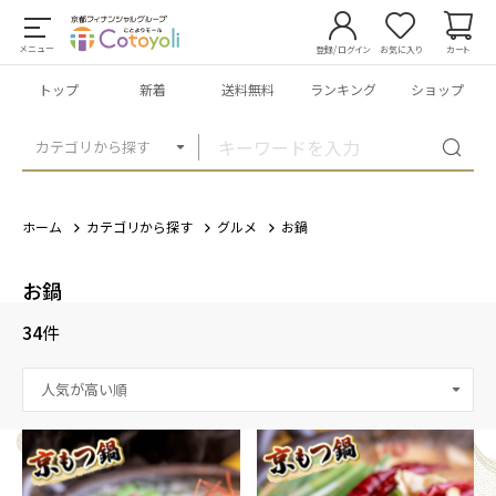
メニュー
登録/ログイン
お気に入り
カート
トップ
新着
送料無料
ランキング
ショップ
カテゴリから探す
ホーム
カテゴリから探す
グルメ
お鍋
お鍋
34
件