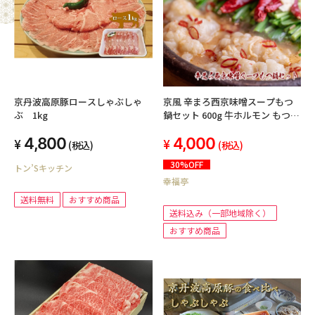
京丹波高原豚ロースしゃぶしゃ
京風 辛まろ西京味噌スープもつ
ぶ 1kg
鍋セット 600g 牛ホルモン もつ鍋
シマチョウ 辛い味スープ 薬味付
4,800
4,000
き
(税込)
(税込)
30%OFF
トン’Sキッチン
幸福亭
送料無料
おすすめ商品
送料込み（一部地域除く）
おすすめ商品