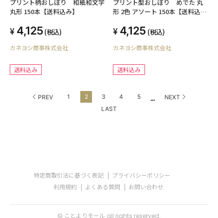
プリント柄おしぼり 和紙和文字
プリント型おしぼり めでた 丸
丸形 150本【送料込み】
形 2色 アソート 150本【送料込
み】
4,125
4,125
(税込)
(税込)
カネヨシ商事株式会社
カネヨシ商事株式会社
送料込み
送料込み
...
1
2
3
4
5
PREV
NEXT
LAST
特定商取引法に基づく表記
プライバシーポリシー
利用規約
よくある質問
お問い合わせ
© ことよりモール all rights reserved.