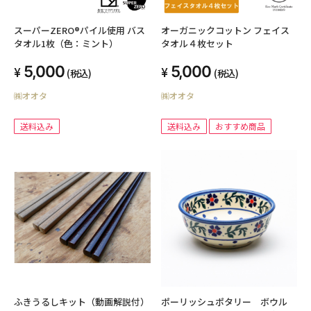
スーパーZERO®パイル使用 バス
オーガニックコットン フェイス
タオル1枚（色：ミント）
タオル４枚セット
5,000
5,000
(税込)
(税込)
㈱オオタ
㈱オオタ
送料込み
送料込み
おすすめ商品
ふきうるしキット（動画解説付）
ポーリッシュポタリー ボウル