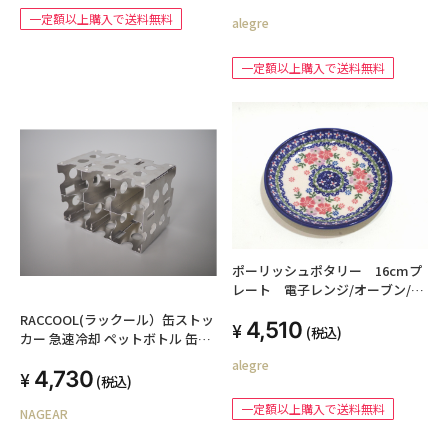
一定額以上購入で送料無料
alegre
一定額以上購入で送料無料
ポーリッシュポタリー 16cmプ
レート 電子レンジ/オーブン/食
洗器対応
RACCOOL(ラックール）缶ストッ
4,510
(税込)
カー 急速冷却 ペットボトル 缶ビ
ール 350ml 500ml 6本収納 冷蔵
alegre
4,730
庫スッキリ 冷蔵庫収納 飲み物収
(税込)
納
一定額以上購入で送料無料
NAGEAR