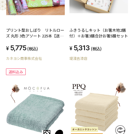
プリント型おしぼり リトルロー
ふきうるしキット（お箸木地2膳
ズ 丸形 3色アソート 225本【送料
付）＋お箸3膳合計お箸5膳セット
込み】
5,775
5,313
(税込)
(税込)
カネヨシ商事株式会社
堤淺吉漆店
送料込み