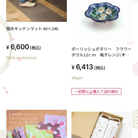
撥水キッチンマット 60×240
6,600
(税込)
ポーリッシュポタリー フラワー
ボウル12ｃｍ 電子レンジ/オー
FINALon-lineshop
ブン/食洗器対応
6,413
(税込)
alegre
一定額以上購入で送料無料