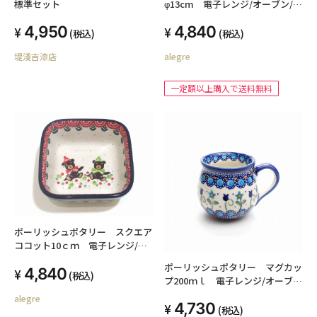
標準セット
φ13cm 電子レンジ/オーブン/食
洗器対応
4,950
4,840
(税込)
(税込)
堤淺吉漆店
alegre
一定額以上購入で送料無料
ポーリッシュポタリー スクエア
ココット10ｃｍ 電子レンジ/オ
ーブン/食洗器対応
ポーリッシュポタリー マグカッ
4,840
(税込)
プ200ｍｌ 電子レンジ/オーブ
ン/食洗器対応
alegre
4,730
(税込)