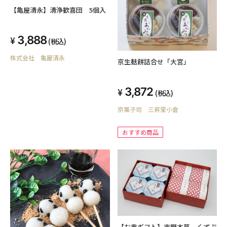
【亀屋清永】清浄歓喜団 5個入
3,888
(税込)
株式会社 亀屋清永
京生麸餅詰合せ「大宮」
3,872
(税込)
京菓子司 三昇堂小倉
おすすめ商品
【お重ギフト】吉野本葛 くずぷ