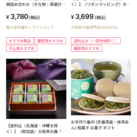
餅詰め合わせ（きな粉・黒蜜付
く）】〈リボンラッピング〉大和
き）
茶大福「口福餅」6個入り全種セ
3,780
3,699
ット【ギフト化粧箱（ご贈呈用紙
(税込)
(税込)
袋付き）】
亀久堂本舗オンラインストア
大和茶大福専門店GRANCHA
おすすめ商品
贈答用おすすめ
送料込み（一部地域除く）
手土産おすすめ
贈答用おすすめ
お手作り最中 (京番茶皮・抹茶あ
【送料込（北海道・沖縄を除
ん) 和菓子 お菓子 ギフト
く）】〈和包装〉大和茶大福「口