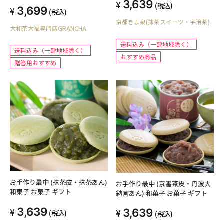
福餅」6個入り全種セット【ギフ
3,639
(税込)
3,699
ト化粧箱（ご贈呈用紙袋付き）】
(税込)
京都きよ泉(抹茶スイーツ・宇治茶)
大和茶大福専門店GRANCHA
送料込み（一部地域除く）
送料込み（一部地域除く）
おすすめ商品
贈答用おすすめ
お手作り最中 (抹茶皮・抹茶あん)
お手作り最中 (京番茶皮・丹波大
和菓子 お菓子 ギフト
納言あん) 和菓子 お菓子 ギフト
3,639
3,639
(税込)
(税込)