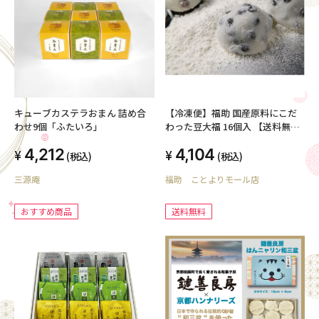
キューブカステラおまん 詰め合
【冷凍便】福助 国産原料にこだ
わせ9個「ふたいろ」
わった豆大福 16個入 【送料無
料】
4,212
4,104
(税込)
(税込)
三源庵
福助 ことよりモール店
おすすめ商品
送料無料