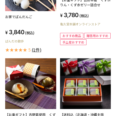
りん・くず水ゼリー詰合せ
3,780
(税込)
お家でぱんだんご
亀久堂本舗オンラインストア
3,840
(税込)
おすすめ商品
贈答用おすすめ
ぱんだの散歩
手土産おすすめ
★★★★★ 5
(1件)
【お重ギフト】吉野葛使用 くず
【送料込（北海道・沖縄を除