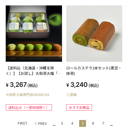
【送料込（北海道・沖縄を除
ロールカステラ2本セット(黒豆・
く）】【お試し】大和茶大福「口
抹茶)
福餅」6個入り全種セット
3,267
3,240
(税込)
(税込)
大和茶大福専門店GRANCHA
三源庵
送料込み（一部地域除く）
おすすめ商品
...
...
FIRST
3
4
5
6
7
PREV