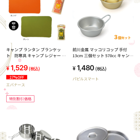
前川金属 マッコリコップ 手付
キャンプ ランタン ブランケッ
13cm 三個セット 570cc キャンプ
ト 防寒具 キャンプ レジャー 秋
アウトドア 登山 シェラカップ マ
冬 ブランケット フリース ２
1,480
1,529
ッコリカップ
色セット
(税込)
(税込)
27%OFF
パピルスマート
エバナース
特別割引価格