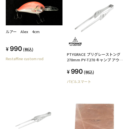
ルアー Alex 4cm
990
(税込)
PTYGRACE プリグレーストング
Restaffine custom rod
270mm PY-T270 キャンプ アウト
ドア レジャー 調理 日本製 プリグ
990
レース
(税込)
パピルスマート