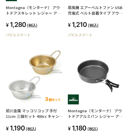
Montagna（モンターナ） アウ
扇風機 エアーベルトファン USB
トドアスキレット レジャー アウ
充電式 ベルト装着タイプ アウト
トドア キャンプ
ドア イベント 屋外作業 持ち運び
1,280
1,210
3段風力
(税込)
(税込)
パピルスマート
パピルスマート
前川金属 マッコリコップ 手付
Montagna（モンターナ） アウ
11cm 三個セット 400cc キャンプ
トドアアルミパン レジャー アウ
アウトドア 登山 シェラカップ マ
トドア キャンプ
1,190
1,180
ッコリカップ
(税込)
(税込)