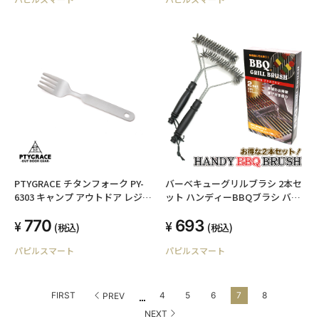
PTYGRACE チタンフォーク PY-
バーベキューグリルブラシ 2本セ
6303 キャンプ アウトドア レジャ
ット ハンディーBBQブラシ バー
ー 日本製 プリグレース
ベキュー 網・鉄板の焦げ取り
770
693
(税込)
(税込)
パピルスマート
パピルスマート
...
FIRST
4
5
6
7
8
PREV
NEXT