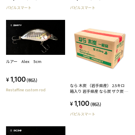
パピルスマート
パピルスマート
ルアー Alex 5cm
1,100
(税込)
なら 木炭 （岩手県産） 2.5キロ
Restaffine custom rod
箱入り 岩手県産 なら炭 ザク炭 キ
ャンプ バーベキュー BBQ 消臭 火
1,100
鉢 囲炉裏 炭 国産木炭 川遊び ロ
(税込)
ッジ レジャー 行楽 安全 安心
パピルスマート
2.5kg