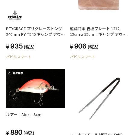
PTYGRACE プリグレーストング
遠藤商事 岩塩プレート 1212
240mm PY-T240 キャンプ アウト
12cmｘ12cm キャンプ アウト
ドア レジャー 調理 日本製 プリグ
ドア バーベキュー
935
906
レース
(税込)
(税込)
パピルスマート
パピルスマート
ルアー Alex 3cm
880
(税込)
マルカ スチール 特選 火バサミ