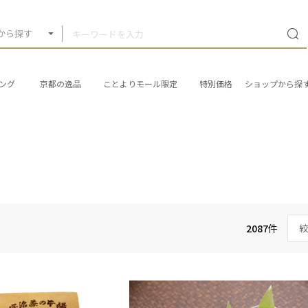
から探す
ング
京都の逸品
ことよりモール限定
特別価格
ショップから探
2087
件
絞