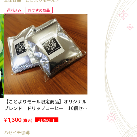
本田食品 ことよりモール店
送料込み
おすすめ商品
【ことよりモール限定商品】オリジナル
ブレンド ドリップコーヒー 10個セッ
ト
1,300
11%OFF
(税込)
ハセイチ珈琲