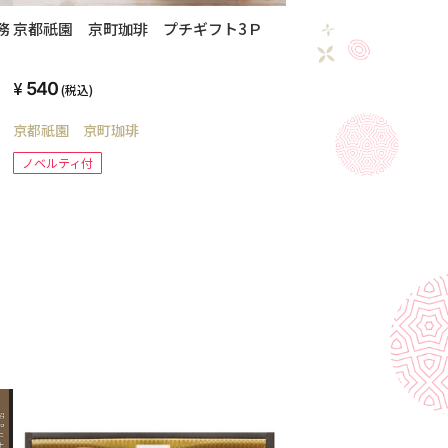
務
京都祇園 京町珈琲 プチギフト3Ｐ
540
(税込)
京都祇園 京町珈琲
ノベルティ付