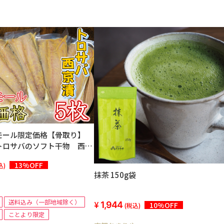
モール限定価格【骨取り】
トロサバのソフト干物 西京
ト
13%OFF
込)
抹茶 150g袋
送料込み（一部地域除く）
1,944
10%OFF
(税込)
ことより限定