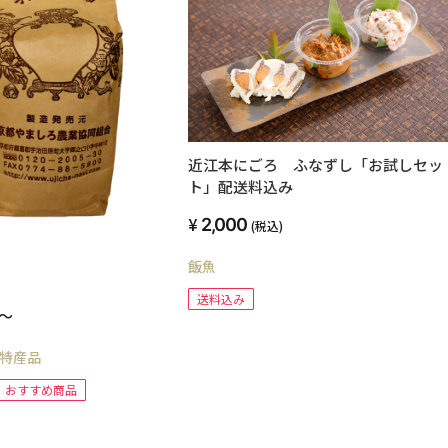
近江本にごろ ふなずし「お試しセッ
ト」配送料込み
2,000
(税込)
飯魚
送料込み
～
特産品
おすすめ商品