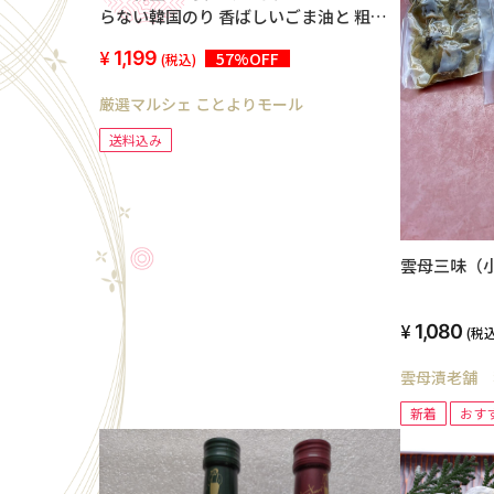
らない韓国のり 香ばしいごま油と 粗塩
で仕上げの韓国のり 9枚切り108枚
1,199
57%OFF
(税込)
（54枚×2袋）
厳選マルシェ ことよりモール
送料込み
雲母三味（
1,080
(税込
雲母漬老舗 
新着
おす