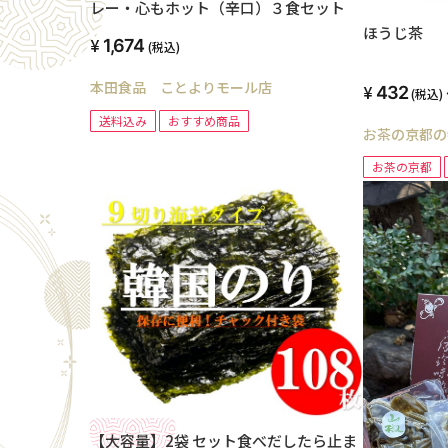
レー・心もホット（辛口）３食セット
ほうじ茶
1,674
(税込)
本田食品 ことよりモール店
432
(税込)
送料込み
おすすめ商品
お茶の京都の
お茶の京都
【大容量】2袋 セット食べだしたら止ま