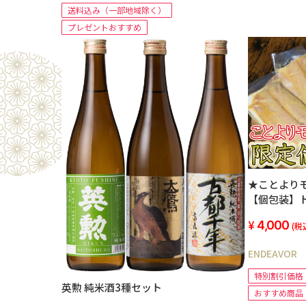
送料込み（一部地域除く）
プレゼントおすすめ
★ことより
【個包装】
漬 5切セッ
4,000
(税
ENDEAVOR
特別割引価格
英勲 純米酒3種セット
おすすめ商品