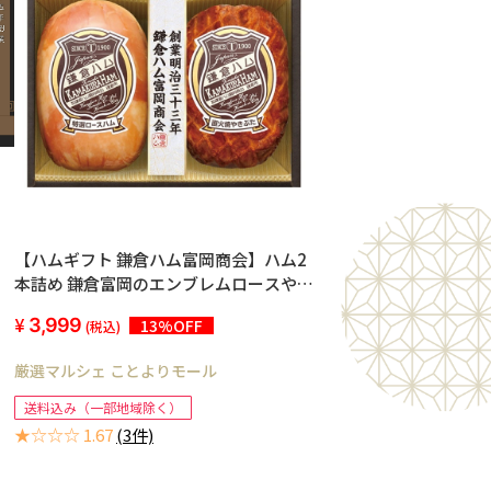
【ハムギフト 鎌倉ハム富岡商会】ハム2
本詰め 鎌倉富岡のエンブレムロースやき
ぶた
3,999
13%OFF
(税込)
厳選マルシェ ことよりモール
送料込み（一部地域除く）
★☆☆☆ 1.67
(3件)