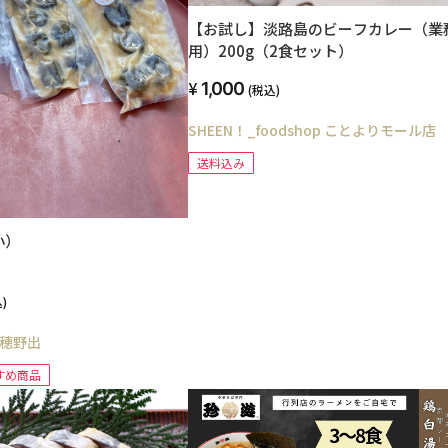
【お試し】淡路島のビーフカレー（業
用）200g（2食セット）
1,000
(税込)
SHEEN！_foodshop ことよりモール店
送料込み
小）
)
穂野出
すめ商品