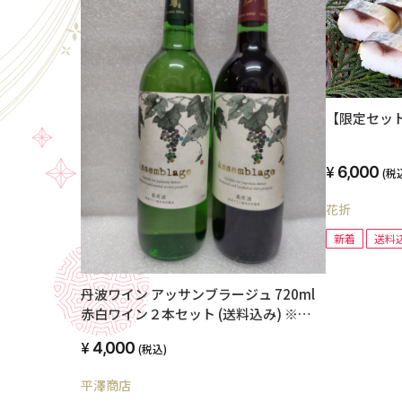
【限定セッ
6,000
(税
花折
新着
送料
丹波ワイン アッサンブラージュ 720ml
赤白ワイン２本セット (送料込み) ※
「お歳暮」「ギフト対応」「熨斗対応」
4,000
(税込)
平澤商店