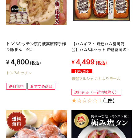
トン'Sキッチン京丹波高原豚手作
【ハムギフト 鎌倉ハム富岡商
り豚まん 9個
会】ハム3本セット 鎌倉富岡のエ
ンブレムロースやきぶたあらびき
4,800
4,499
ミートローフ3本詰め
(税込)
(税込)
19%OFF
トン’Sキッチン
厳選マルシェ ことよりモール
送料無料
おすすめ商品
送料込み（一部地域除く）
★☆☆☆☆ 1
(1件)