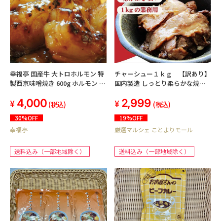
幸福亭 国産牛 大トロホルモン 特
チャーシュー１ｋｇ 【訳あり】
製西京味噌焼き 600g ホルモン 肉
国内製造 しっとり柔らかな焼豚
焼肉 小腸 牛もつ ホルモン焼き
切り落とし1kg
4,000
2,999
BBQ
(税込)
(税込)
30%OFF
19%OFF
幸福亭
厳選マルシェ ことよりモール
送料込み（一部地域除く）
送料込み（一部地域除く）