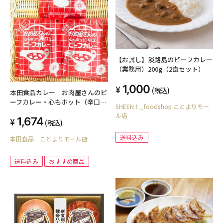
【お試し】淡路島のビーフカレー
（業務用）200g（2食セット）
1,000
(税込)
本田食品カレー お肉屋さんのビ
ーフカレー・心もホット（辛口）
SHEEN！_foodshop ことよりモー
３食セット
ル店
1,674
(税込)
送料込み
本田食品 ことよりモール店
送料込み
おすすめ商品