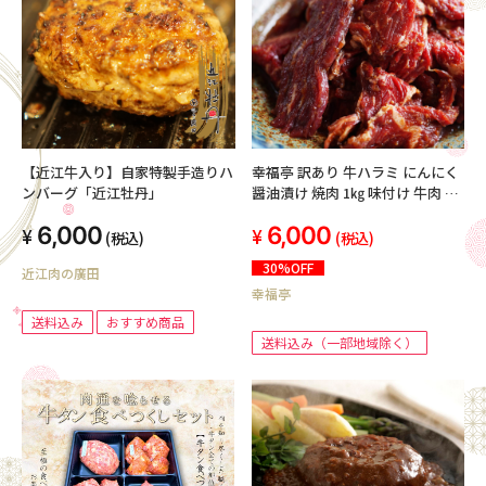
【近江牛入り】自家特製手造りハ
幸福亭 訳あり 牛ハラミ にんにく
ンバーグ「近江牡丹」
醤油漬け 焼肉 1㎏ 味付け 牛肉 ハ
ラミ 肉 500g 小分け 焼くだけ簡
6,000
6,000
単 大蒜醤油
(税込)
(税込)
30%OFF
近江肉の廣田
幸福亭
送料込み
おすすめ商品
送料込み（一部地域除く）