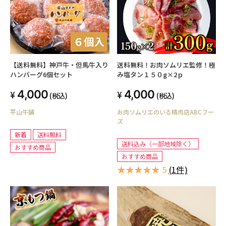
【送料無料】神戸牛・但馬牛入り
送料無料！お肉ソムリエ監修！極
ハンバーグ6個セット
み塩タン１５０g×2ｐ
4,000
4,000
(税込)
(税込)
平山牛舗
お肉ソムリエのいる精肉店ABCフー
ズ
新着
送料無料
送料込み（一部地域除く）
おすすめ商品
おすすめ商品
★★★★★ 5
(1件)