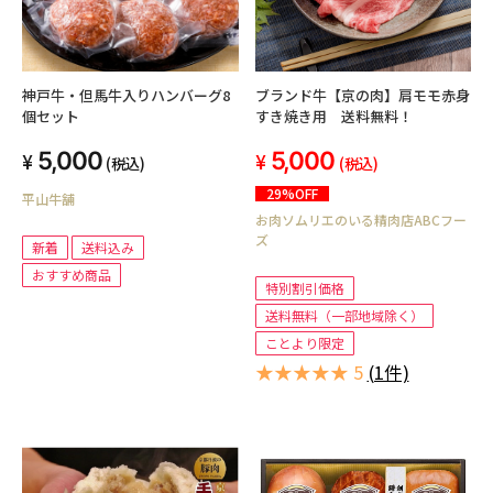
神戸牛・但馬牛入りハンバーグ8
ブランド牛【京の肉】肩モモ赤身
個セット
すき焼き用 送料無料！
5,000
5,000
(税込)
(税込)
29%OFF
平山牛舗
お肉ソムリエのいる精肉店ABCフー
ズ
新着
送料込み
おすすめ商品
特別割引価格
送料無料（一部地域除く）
ことより限定
★★★★★ 5
(1件)