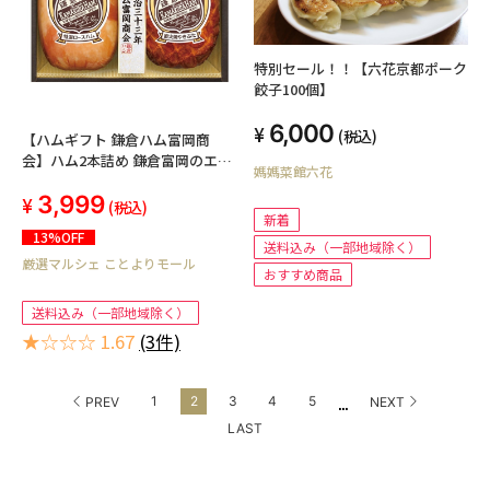
特別セール！！【六花京都ポーク
餃子100個】
6,000
(税込)
【ハムギフト 鎌倉ハム富岡商
会】ハム2本詰め 鎌倉富岡のエン
媽媽菜館六花
ブレムロースやきぶた
3,999
(税込)
新着
13%OFF
送料込み（一部地域除く）
厳選マルシェ ことよりモール
おすすめ商品
送料込み（一部地域除く）
★☆☆☆ 1.67
(3件)
...
1
2
3
4
5
PREV
NEXT
LAST