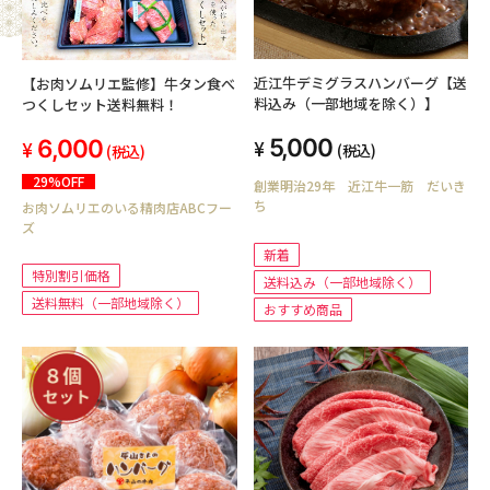
近江牛デミグラスハンバーグ【送
【お肉ソムリエ監修】牛タン食べ
料込み（一部地域を除く）】
つくしセット送料無料！
5,000
6,000
(税込)
(税込)
29%OFF
創業明治29年 近江牛一筋 だいき
ち
お肉ソムリエのいる精肉店ABCフー
ズ
新着
特別割引価格
送料込み（一部地域除く）
送料無料（一部地域除く）
おすすめ商品