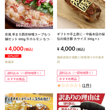
ギフトや手土産に・中島本店の秘
京風 辛まろ西京味噌スープもつ
伝の焼き豚 大サイズ 300g×1
鍋セット 600g 牛ホルモン もつ鍋
本 送料込み（北海道・沖縄を除
シマチョウ 辛い味スープ 薬味付
4,000
4,000
きます）
き
(税込)
(税込)
30%OFF
備長炭焼き焼豚と味噌漬けの中島本
店
幸福亭
送料込み（一部地域除く）
送料込み（一部地域除く）
おすすめ商品
おすすめ商品
★☆☆☆☆ 1
(1件)