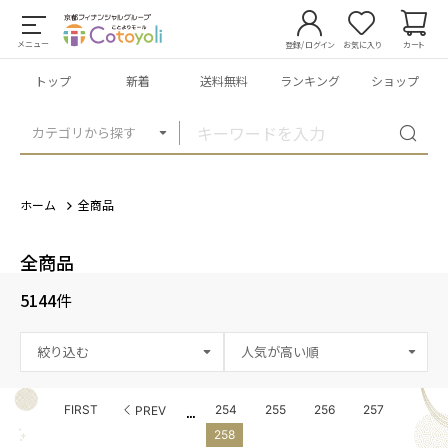
メニュー
登録/ログイン
お気に入り
カート
トップ
新着
送料無料
ランキング
ショップ
カテゴリから探す
ホーム
全商品
全商品
5144
件
絞り込む
...
FIRST
254
255
256
257
PREV
258