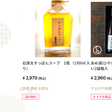
右源太すっぽんスープ 1瓶 （180ml 入
あめ湯(ひや
り）
い2袋箱入
2,970
2,960
(税込)
(税
京都 貴船 右源太
するがや祇園
送料無料
おすすめ商品