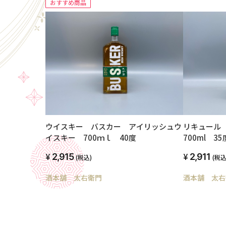
おすすめ商品
ウイスキー バスカー アイリッシュウ
リキュール
イスキー 700ｍｌ 40度
700ml 35
2,915
2,911
(税込)
(税込
酒本舗 太右衛門
酒本舗 太右