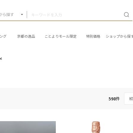
から探す
ング
京都の逸品
ことよりモール限定
特別価格
ショップから探
メ
598
件
絞