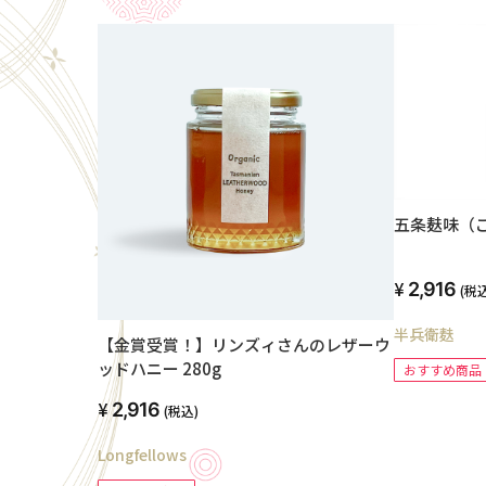
五条麸味（
2,916
(税込
半兵衛麸
【金賞受賞！】リンズィさんのレザーウ
ッドハニー 280g
おすすめ商品
2,916
(税込)
Longfellows