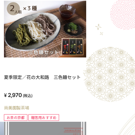
リ
夏季限定／花の大和路 三色麺セット
2,970
(税込)
尚美園製茶場
お茶の京都
贈答用おすすめ