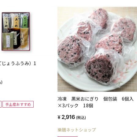
ごじょうふうみ）1
)
冷凍 黒米おにぎり 個包装 6個
手土産おすすめ
×3パック 18個
2,916
(税込)
樂膳ネットショップ