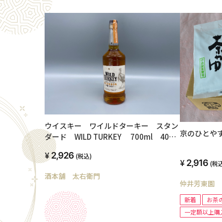
ウイスキー ワイルドターキー スタン
京のひとや
ダード WILD TURKEY 700ml 40
度 バーボンウイスキー
2,926
(税込)
2,916
(税込
酒本舗 太右衛門
仲井芳東園
新着
お茶
一定額以上購