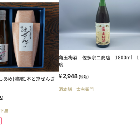
角玉梅酒 佐多宗二商店 1800ml 1
度
2,948
(税込)
しあめ)濃縮1本と京ぜんざ
酒本舗 太右衛門
込)
下里