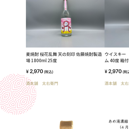
麦焼酎 桜花乱舞 天の刻印 佐藤焼酎製造
ウイスキー
場 1800ml 25度
ム 40度 箱付 
2,970
2,970
(税込)
(税
酒本舗 太右衛門
酒本舗 太右