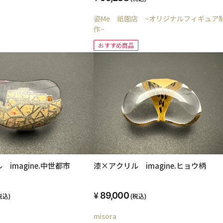
姿Me 祇園店 ~オリジナルフィギュア
作~
おすすめ商品
imagine.中世都市
漆×アクリル imagine.ヒョウ柄
89,000
税込)
(税込)
misora