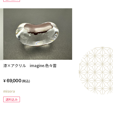
漆×アクリル imagine.色々雲
69,000
(税込)
misora
送料込み