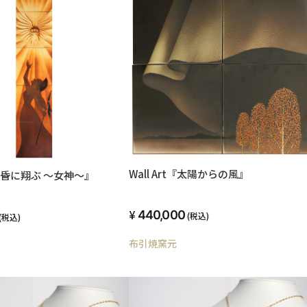
Wall Art『太陽からの風』
t『黄昏に翔ぶ ～女神～』
440,000
(税込)
(税込)
布引焼窯元