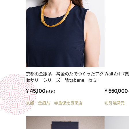
京都の金銀糸 純金の糸でつくったアク
Wall Ar
セサリーシリーズ 絲tabane セミロ
ングネックレス
45,100
550,000
(税込)
京都 金銀糸 寺島保太良商店
布引焼窯元