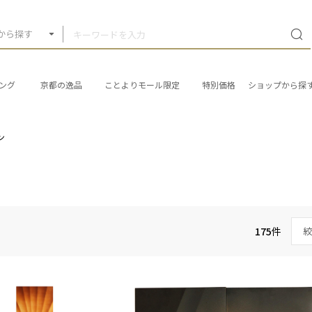
から探す
ング
京都の逸品
ことよりモール限定
特別価格
ショップから探
ン
175
件
絞