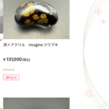
レ
漆×アクリル imagine.ツワブキ
131,000
(税込)
misora
送料込み