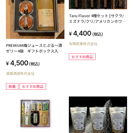
Taru Flavor 4種セット [サクラ/
ミズナラ/クリ/アメリカンホワイ
トオーク]
4,400
(税込)
有明産業株式会社
PREMIUM梅ジュースとぷる～酒
ゼリー4個 ギフトボックス入
「城州+城州宇治抹茶梅酒」
おすすめ商品
4,500
(税込)
城陽酒造株式会社
新着
おすすめ商品