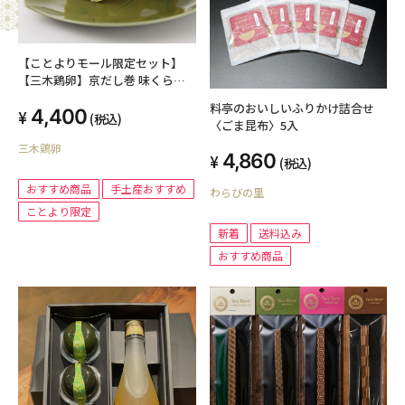
【ことよりモール限定セット】
【三木鶏卵】京だし巻 味くらべ
セット
料亭のおいしいふりかけ詰合せ
4,400
(税込)
〈ごま昆布〉5入
三木鶏卵
4,860
(税込)
おすすめ商品
手土産おすすめ
わらびの里
ことより限定
新着
送料込み
おすすめ商品