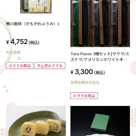
鴨川麸味（かもがわふうみ）1
4,752
(税込)
半兵衛麸
Taru Flavor 3種セット[サクラ/ミ
ズナラ/アメリカンホワイトオー
ク]
おすすめ商品
手土産おすすめ
3,300
(税込)
有明産業株式会社
おすすめ商品