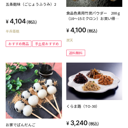
五条麸味（ごじょうふうみ）2
食品色素用竹炭パウダー 200ｇ
（10～15ミクロン）お買い得３
4,104
(税込)
袋組 送料無料
4,100
(税込)
半兵衛麸
炭天
おすすめ商品
手土産おすすめ
送料無料
くらま路（TO-30）
3,240
(税込)
お家でぱんだんご