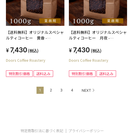
【送料無料】オリジナルスペシャ
【送料無料】オリジナルスペシャ
ルティコーヒー 黄昏 -
ルティコーヒー 月夜 -
TASOGARE- 1kg シングルオリジ
TSUKIYO- 1kg シングルオリジン
7,430
7,430
ン（業務用焙煎豆）
（業務用デカフェ焙煎豆）
(税込)
(税込)
Doors Coffee Roastery
Doors Coffee Roastery
特別割引価格
送料込み
特別割引価格
送料込み
1
2
3
4
NEXT
特定商取引法に基づく表記
プライバシーポリシー