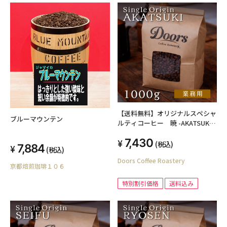
【送料無料】オリジナルスペシャ
ブルーマウンテン
ルティコーヒー 暁 -AKATSUKI-
1kg シングルオリジン（業務用焙
7,430
煎豆）
(税込)
7,884
(税込)
Doors Coffee Roastery
京都焙煎珈琲１０６
特別割引価格
送料込み