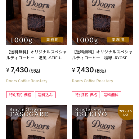
【送料無料】オリジナルスペシャ
【送料無料】オリジナルスペシャ
ルティコーヒー 清風 -SEIFU-
ルティコーヒー 稜線 -RYOSEN-
1kg シングルオリジン（業務用焙
1kg シングルオリジン（業務用焙
7,430
7,430
煎豆）
煎豆）
(税込)
(税込)
Doors Coffee Roastery
Doors Coffee Roastery
特別割引価格
送料込み
特別割引価格
送料無料