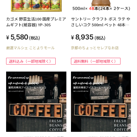
カゴメ 野菜生活100 国産プレミア
サントリー クラフト ボス ラテ や
ムギフト(紙容器) YP-30S
さしいコク 500ml ペット 48本
(24本×2ケース) CRAFT BOSS
5,580
8,935
48217
(税込)
(税込)
厳選マルシェ ことよりモール
京都のちょっとセレブなお店
送料込み（一部地域除く）
送料無料（一部地域除く）