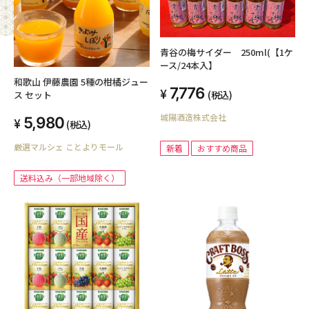
青谷の梅サイダー 250ml(【1ケ
ース/24本入】
和歌山 伊藤農園 5種の柑橘ジュー
7,776
(税込)
ス セット
城陽酒造株式会社
5,980
(税込)
厳選マルシェ ことよりモール
新着
おすすめ商品
送料込み（一部地域除く）