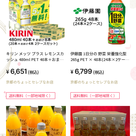
キリン メッツ プラス レモンスカ
伊藤園 1日分の 野菜 栄養強化型
ッシュ 480ml PET 40本＋おまけ
265g PET × 48本(24本×2ケー
8本 計 48本 ( 24本×2ケース ) 機
ス) 送料無料 49811
6,651
6,799
能性表示食品 Mets LEMON
(税込)
(税込)
SQUASH 44305
京都のちょっとセレブなお店
京都のちょっとセレブなお店
送料無料（一部地域除く）
送料無料（一部地域除く）