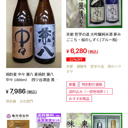
京都 哲学の道 大吟醸純米酒 夢み
ごこち・桜のしずく(ブルー瓶)
720ml セット(送料込み 北海
6,280
道・沖縄を除く)
(税込)
21%OFF
京都 銀閣寺 哲学の道 酒のハラ
ダヤ
焼酎麦 中々 兼八 麦焼酎 兼八
中々 1800ml 四ツ谷酒造 黒木
新着
特別割引価格
本店
7,986
送料込み（一部地域除く）
(税込)
おすすめ商品
酒本舗 太右衛門