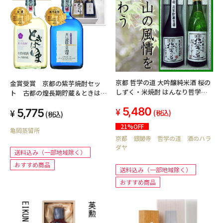
京都 哲学の道 大吟醸純米酒 桜の
金賞受賞 京都の紫芋焼酎セッ
しずく・米焼酎 はんなり哲学の
ト 古都の煌長期貯蔵＆ときはい
道 720ml セット(送料込み 北
まオーク樽貯蔵
5,480
海道・沖縄を除く)
5,775
(税込)
(税込)
21%OFF
亀岡蒸留所
京都 銀閣寺 哲学の道 酒のハラ
ダヤ
送料込み（一部地域除く）
おすすめ商品
送料込み（一部地域除く）
おすすめ商品