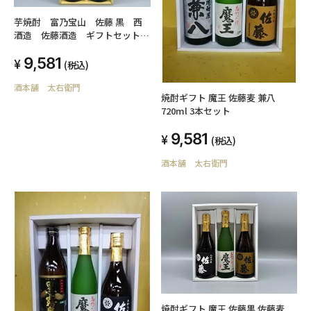
芋焼酎 富乃宝山 佐藤 黒 西
酒造 佐藤酒造 ギフトセット
各1800ml
9,581
(税込)
酒本舗 太右衛門
焼酎ギフト 魔王 佐藤麦 兼八
720ml 3本セット
9,581
(税込)
酒本舗 太右衛門
焼酎ギフト 魔王 佐藤黒 佐藤麦