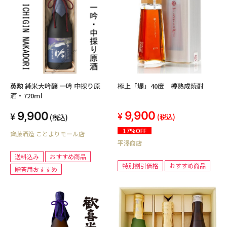
極上「堤」40度 樽熟成焼酎
英勲 純米大吟醸 一吟 中採り原
酒・720ml
9,900
9,900
(税込)
(税込)
17%OFF
齊藤酒造 ことよりモール店
平澤商店
送料込み
おすすめ商品
特別割引価格
おすすめ商品
贈答用おすすめ