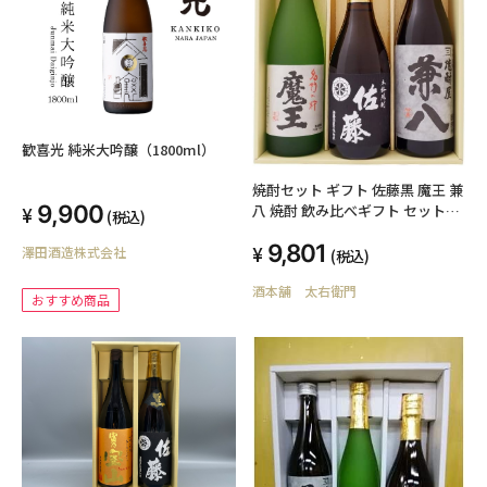
歓喜光 純米大吟醸（1800ml）
焼酎セット ギフト 佐藤黒 魔王 兼
9,900
八 焼酎 飲み比べギフト セット
(税込)
720ml×3本 佐藤 黒+ 魔王 + 兼八
9,801
澤田酒造株式会社
(税込)
酒本舗 太右衛門
おすすめ商品