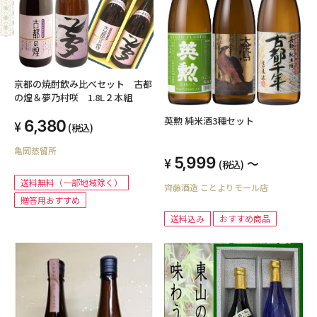
京都の焼酎飲み比べセット 古都
の煌＆夢乃村咲 1.8L２本組
英勲 純米酒3種セット
6,380
(税込)
亀岡蒸留所
5,999
～
(税込)
送料無料（一部地域除く）
齊藤酒造 ことよりモール店
贈答用おすすめ
送料込み
おすすめ商品