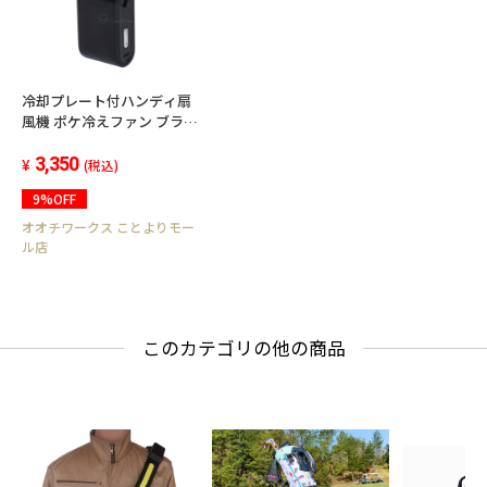
冷却プレート付ハンディ扇
風機 ポケ冷えファン ブラッ
ク
3,350
(税込)
9%OFF
オオチワークス ことよりモー
ル店
このカテゴリの他の商品