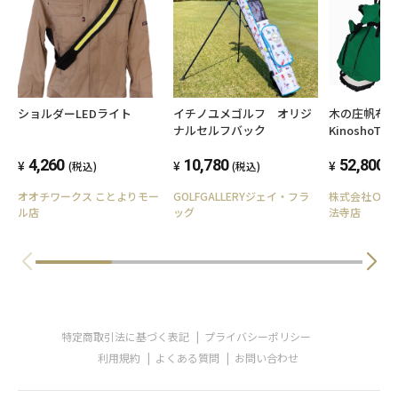
ショルダーLEDライト
木の庄帆布
イチノユメゴルフ オリジ
KinoshoTRA
ナルセルフバック
STG01W 
4,260
ディバッグ 2
52,800
10,780
(税込)
(
(税込)
71 マスタ
オオチワークス ことよりモー
株式会社ＯＶ
GOLFGALLERYジェイ・フラ
ル店
法寺店
ッグ
特定商取引法に基づく表記
プライバシーポリシー
利用規約
よくある質問
お問い合わせ