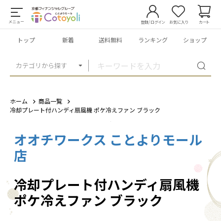
メニュー
登録/ログイン
お気に入り
カート
トップ
新着
送料無料
ランキング
ショップ
カテゴリから探す
ホーム
商品一覧
冷却プレート付ハンディ扇風機 ポケ冷えファン ブラック
オオチワークス ことよりモール
1
/
5
店
冷却プレート付ハンディ扇風機
ポケ冷えファン ブラック