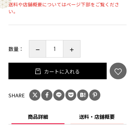
送料や店舗概要についてはページ下部をご覧くださ
A（60cmコード付属）
い。
【充電サイクル寿命※】約300〜500サイクル
【材 質】ABS・ステンレス鋼
【サイズ】高さ約110mm×幅約46mm×奥行約
38ｍｍ
数量：
【重 量】約125ｇ
【付属品】・本体
・充電用USBケーブル（Type-C）
カートに入れる
・首掛けストラップ
・取扱説明書
SHARE
※充電サイクル：バッテリー容量100％に相当す
る電力を充電→1サイクルとカウント
商品詳細
送料・店舗概要
※充電サイクルは使用環境、頻度、保管状態等
により大きく変化します