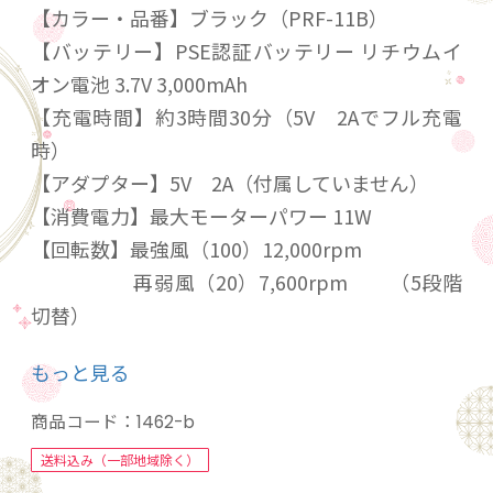
【カラー・品番】ブラック（PRF-11B）
【バッテリー】PSE認証バッテリー リチウムイ
オン電池 3.7V 3,000mAh
【充電時間】約3時間30分（5V 2Aでフル充電
時）
【アダプター】5V 2A（付属していません）
【消費電力】最大モーターパワー 11W
【回転数】最強風（100）12,000rpm
再弱風（20）7,600rpm （5段階
切替）
【風 速】最強風（100）11m/s
もっと見る
再弱風（20）7m/s （5段階切
替）
商品コード：
1462-b
【使用環境温度】-10℃〜50℃
送料込み（一部地域除く）
【USBポート入出力】入力TypeC 出力USB